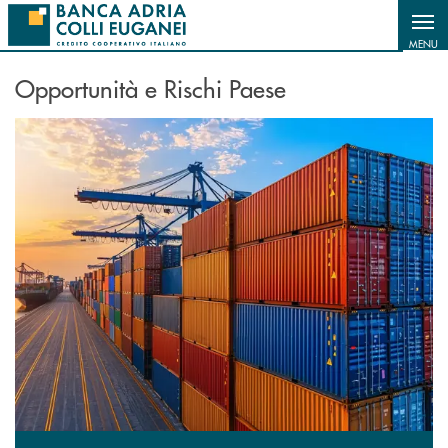
Salta al contenuto principale
MENU
Opportunità e Rischi Paese