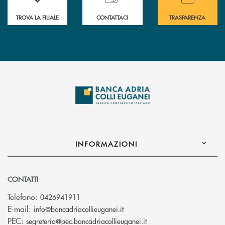
TROVA LA FILIALE
CONTATTACI
TRASPARENZA
INFORMAZIONI
CONTATTI
Telefono:
0426941911
(si apre l’app di posta elettro
E-mail:
info@bancadriacollieuganei.it
(si apre l’app di posta 
PEC:
segreteria@pec.bancadriacollieuganei.it