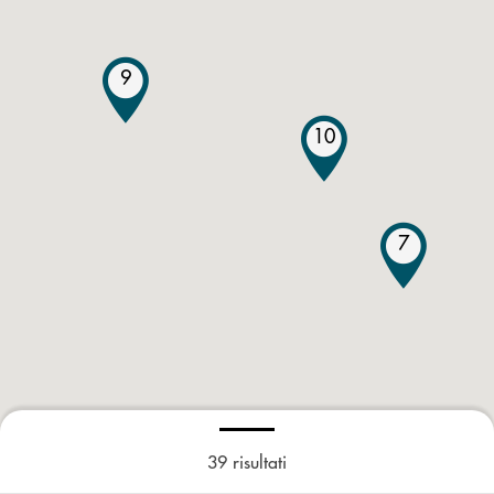
9
10
7
39
risultati