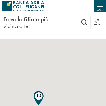
Salta al contenuto principale
MENU
Trova la
più
filiale
vicina a te
13