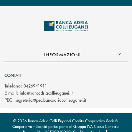
INFORMAZIONI
CONTATTI
Telefono:
0426941911
(si apre l’app di posta elettro
E-mail:
info@bancadriacollieuganei.it
(si apre l’app di posta 
PEC:
segreteria@pec.bancadriacollieuganei.it
© 2026 Banca Adria Colli Euganei Credito Cooperativo Società
Cooperativa - Società partecipante al Gruppo IVA Cassa Centrale
Banca · P.Iva 02529020220
Crediti
|
Note legali