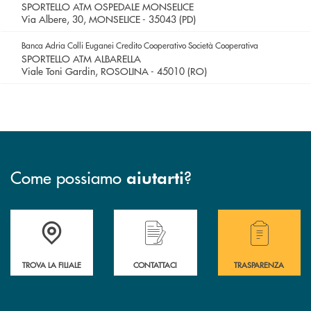
SPORTELLO ATM OSPEDALE MONSELICE
Via Albere, 30, MONSELICE - 35043 (PD)
Banca Adria Colli Euganei Credito Cooperativo Società Cooperativa
SPORTELLO ATM ALBARELLA
Viale Toni Gardin, ROSOLINA - 45010 (RO)
Come possiamo
?
aiutarti
Accedi all' elenco completo delle filiali .
Hai bisogno di assistenza immediata? Contatta
Hai bisogno di alcuni
TROVA LA FILIALE
CONTATTACI
TRASPARENZA