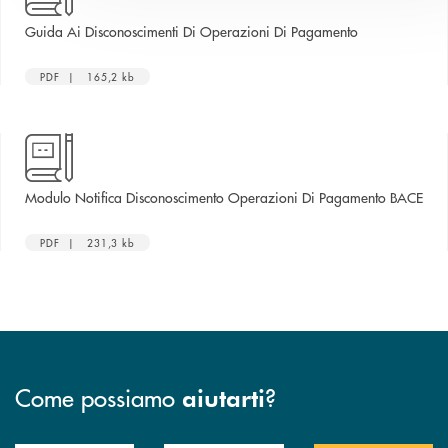
apre una nuova
Guida Ai Disconoscimenti Di Operazioni Di Pagamento
PDF | 165,2 kb
apre
Modulo Notifica Disconoscimento Operazioni Di Pagamento BACE
PDF | 231,3 kb
Come possiamo
?
aiutarti