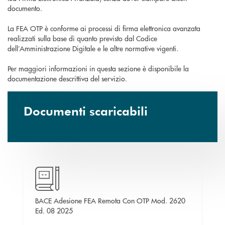
documento.
La FEA OTP è conforme ai processi di firma elettronica avanzata
realizzati sulla base di quanto previsto dal Codice
dell’Amministrazione Digitale e le altre normative vigenti.
Per maggiori informazioni in questa sezione è disponibile la
documentazione descrittiva del servizio.
Documenti scaricabili
apre una nuova finestra
a
BACE Adesione FEA Remota Con OTP Mod. 2620
BA
apre una nuova finestra
Ed. 08 2025
20