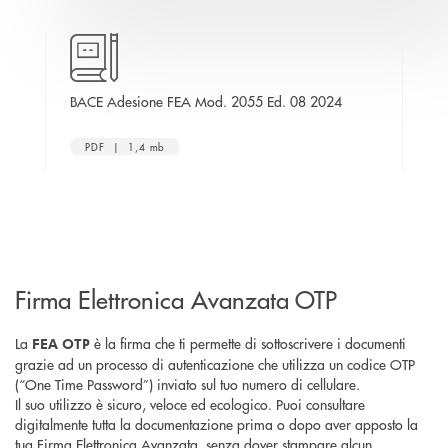
apre una nuova finestra
apre una nuova fi
a
BACE Adesione FEA Mod. 2055 Ed. 08 2024
BA
PDF | 1,4 mb
Firma Elettronica Avanzata OTP
La
è la firma che ti permette di sottoscrivere i documenti
FEA OTP
grazie ad un processo di autenticazione che utilizza un codice OTP
(“One Time Password”) inviato sul tuo numero di cellulare.
Il suo utilizzo è sicuro, veloce ed ecologico. Puoi consultare
digitalmente tutta la documentazione prima o dopo aver apposto la
tua Firma Elettronica Avanzata, senza dover stampare alcun