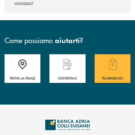
www.sace.it
Come possiamo
?
aiutarti
Accedi all' elenco completo delle filiali .
Hai bisogno di assistenza immediata? Contatta
Hai bisogno di alcuni
TROVA LA FILIALE
CONTATTACI
TRASPARENZA