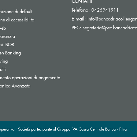
CONTATTI
Telefono:
0426941911
izione di default
E-mail:
info@bancadriacollieugane
ne di accessibilità
PEC:
segreteria@pec.bancadriacol
web
Apre una nuova finestra
garanzia
Apre una nuova finestra
ssi IBOR
en Banking
wing
lti
mento operazioni di pagamento
tronica Avanzata
erativa - Società partecipante al Gruppo IVA Cassa Centrale Banca · P.Iva