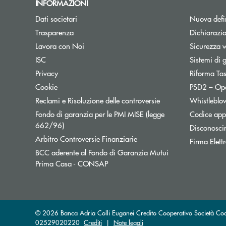
INFORMAZIONI
Dati societari
Nuova defin
Trasparenza
Dichiarazio
Lavora con Noi
Sicurezza 
ISC
Sistemi di 
Privacy
Riforma Ta
Cookie
PSD2 – Op
Reclami e Risoluzione delle controversie
Whistleblo
Fondo di garanzia per le PMI MISE (legge
Codice appa
Apre una nuova finestra
662/96)
Disconosci
Apre una nuova finestra
Arbitro Controversie Finanziarie
Firma Elet
BCC aderente al Fondo di Garanzia Mutui
Apre una nuova finestra
Prima Casa - CONSAP
© 2026 Banca Adria Colli Euganei Credito Cooperativo Società Coop
02529020220
Crediti
|
Note legali