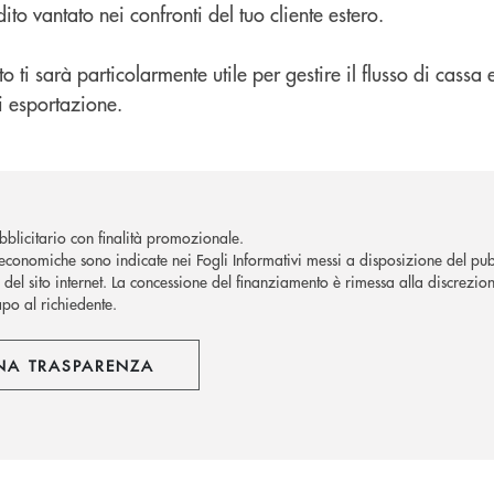
dito vantato nei confronti del tuo cliente estero.
 ti sarà particolarmente utile per gestire il flusso di cassa 
i esportazione.
blicitario con finalità promozionale.
economiche sono indicate nei Fogli Informativi messi a disposizione del pubb
del sito internet.
La concessione del finanziamento è rimessa alla discrezion
apo al richiedente.
NA TRASPARENZA