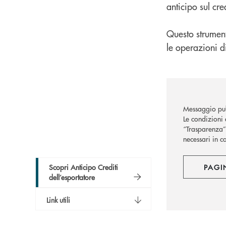
anticipo sul cre
Questo strumento
le operazioni d
Messaggio pub
Le condizioni 
“Trasparenza” 
necessari in c
Scopri Anticipo Crediti
PAGI
dell’esportatore
Link utili