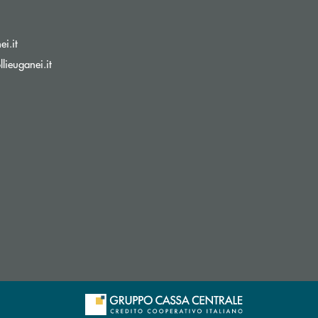
(si apre l’app di posta elettronica)
i.it
(si apre l’app di posta elettronica)
lieuganei.it