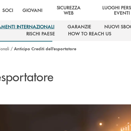
SICUREZZA
LUOGHI PER
SOCI
GIOVANI
WEB
EVENTI
AMENTI INTERNAZIONALI
GARANZIE
NUOVI SBO
AMENTI INTERNAZIONALI
GARANZIE
NUOVI SBO
RISCHI PAESE
HOW TO REACH US
RISCHI PAESE
HOW TO REACH US
ionali
/
Anticipo Crediti dell’esportatore
esportatore