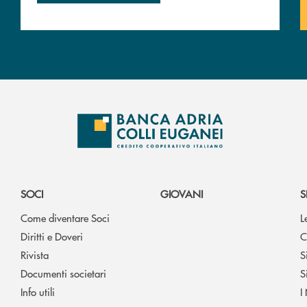
SOCI
GIOVANI
S
Come diventare Soci
L
Diritti e Doveri
C
Rivista
S
Documenti societari
S
Info utili
I