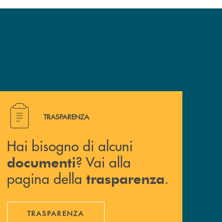
Hai bisogno di alcuni documenti ? Vai alla pagina della 
TRASPARENZA
Hai bisogno di alcuni
? Vai alla
documenti
pagina della
.
trasparenza
TRASPARENZA