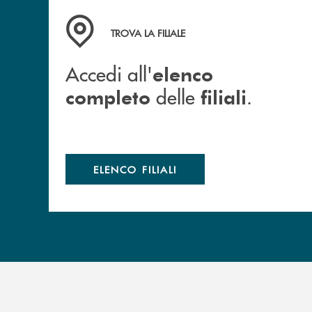
Accedi all' elenco completo delle filiali .
TROVA LA FILIALE
Accedi all'
elenco
delle
.
completo
filiali
ELENCO FILIALI