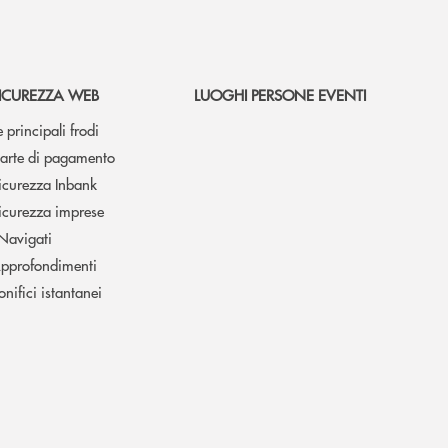
ICUREZZA WEB
LUOGHI PERSONE EVENTI
e principali frodi
arte di pagamento
icurezza Inbank
icurezza imprese
 Navigati
pprofondimenti
onifici istantanei