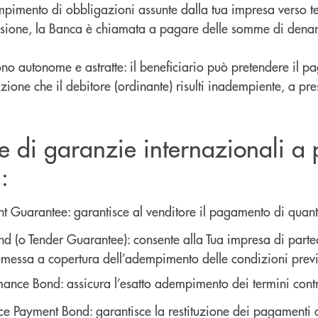
mpimento di obbligazioni assunte dalla tua impresa verso t
ssione, la Banca è chiamata a pagare delle somme di denaro
ono autonome e astratte: il beneficiario può pretendere il
zione che il debitore (ordinante) risulti inadempiente, a pre
e di garanzie internazionali a
:
t Guarantee: garantisce al venditore il pagamento di quan
nd (o Tender Guarantee): consente alla Tua impresa di parte
emessa a copertura dell’adempimento delle condizioni previ
mance Bond: assicura l’esatto adempimento dei termini contra
e Payment Bond: garantisce la restituzione dei pagamenti an