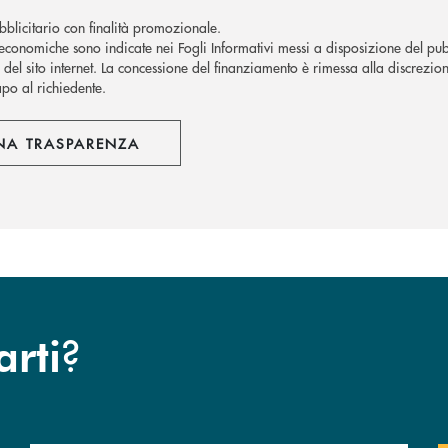
blicitario con finalità promozionale.
economiche sono indicate nei Fogli Informativi messi a disposizione del pubb
del sito internet.
La concessione del finanziamento è rimessa alla discrezion
apo al richiedente.
NA TRASPARENZA
?
arti