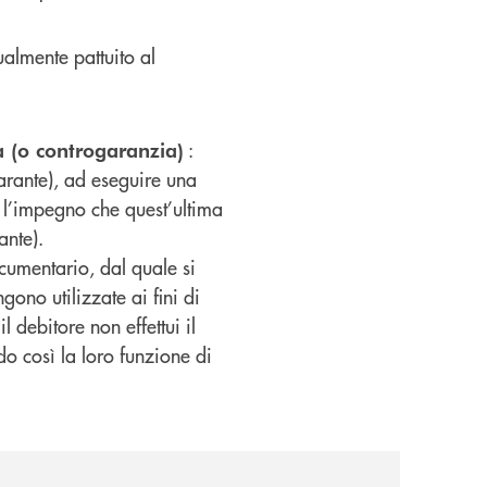
almente pattuito al
:
a (o controgaranzia)
rante), ad eseguire una
 l’impegno che quest’ultima
ante).
ocumentario, dal quale si
gono utilizzate ai fini di
 debitore non effettui il
do così la loro funzione di