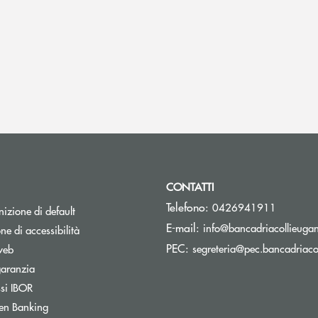
CONTATTI
Telefono:
0426941911
izione di default
E-mail:
info@bancadriacollieugane
ne di accessibilità
PEC:
segreteria@pec.bancadriacol
web
Apre una nuova finestra
garanzia
Apre una nuova finestra
ssi IBOR
en Banking