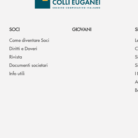
SOCI
GIOVANI
S
Come diventare Soci
L
Diritti e Doveri
C
Rivista
S
Documenti societari
S
Info utili
I
A
B