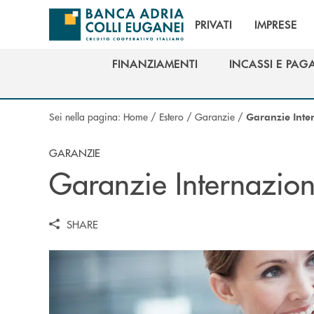
Salta al contenuto principale
PRIVATI
IMPRESE
FINANZIAMENTI
INCASSI E PAG
FINANZIAMENTI
INCASSI E PAG
Sei nella pagina:
Home
/
Estero
/
Garanzie
/
Garanzie Inter
GARANZIE
Garanzie Internazion
SHARE