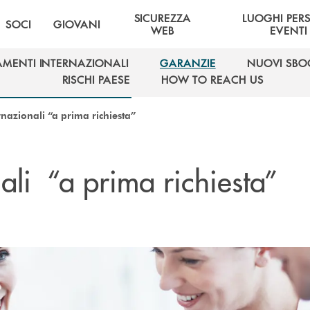
SICUREZZA
LUOGHI PER
SOCI
GIOVANI
WEB
EVENTI
AMENTI INTERNAZIONALI
GARANZIE
NUOVI SBO
AMENTI INTERNAZIONALI
GARANZIE
NUOVI SBO
RISCHI PAESE
HOW TO REACH US
RISCHI PAESE
HOW TO REACH US
nazionali “a prima richiesta”
ali “a prima richiesta”