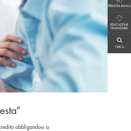
PRENOTA BANCA
PRENOTA BANCA
EDUCAZIONE FINANZIARIA
EDUCAZIONE
FINANZIARIA
CERCA
CERCA
esta”
credito obbligandosi a