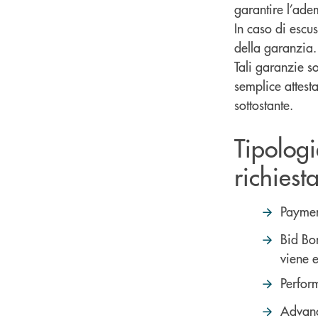
garantire l’ade
In caso di escu
della garanzia.
Tali garanzie s
semplice attesta
sottostante.
Tipologi
richiesta
Paymen
Bid Bo
viene 
Perfor
Advanc