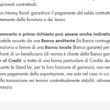
pimenti contrattuali;
ion Money Bond: garantisce il pagamento del saldo contrattu
amento della fornitura o dei lavori.
ancaria a prima richiesta può essere anche indirett
cabile assunto da una
(la Banca controga
Banca emittente
anziaria a favore di una
(Banca garante) per
Banca locale
ronti di un beneficiario (di norma è cliente della Banca gar
: si tratta di una forma particolare di Credito d
r of Credit
uanto le Stand by, per la loro funzione di garanzia, non ven
lare pagamento della esportazione, ma solo nel caso in cui il
a transazione nei termini contrattualmente stabiliti, attivan
aranzia.