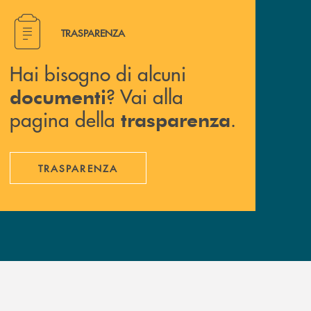
Hai bisogno di alcuni documenti ? Vai alla pagina della 
TRASPARENZA
Hai bisogno di alcuni
? Vai alla
documenti
pagina della
.
trasparenza
TRASPARENZA