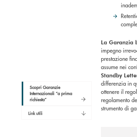
inadem
Retent
complet
La Garanzia b
impegno irrevo
prestazione fin
assume nei conf
Standby Lette
differenzia in q
Scopri Garanzie
ottenere il rego
Internazionali “a prima
regolamento dell
richiesta”
strumento di g
Link utili