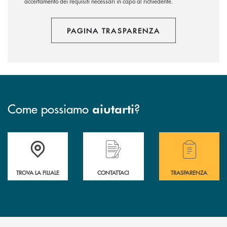
accertamento dei requisiti necessari in capo al richiedente.
PAGINA TRASPARENZA
Come possiamo
?
aiutarti
Accedi all' elenco completo delle filiali .
Hai bisogno di assistenza immediata? Contatta
Hai bisogno di alcuni
TROVA LA FILIALE
CONTATTACI
TRASPARENZA