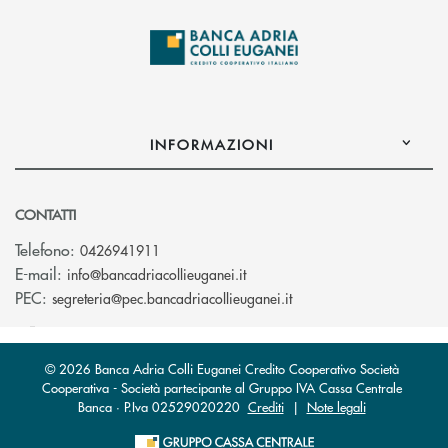
INFORMAZIONI
CONTATTI
Telefono:
0426941911
(si apre l’app di posta elettro
E-mail:
info@bancadriacollieuganei.it
(si apre l’app di posta 
PEC:
segreteria@pec.bancadriacollieuganei.it
© 2026 Banca Adria Colli Euganei Credito Cooperativo Società
Cooperativa - Società partecipante al Gruppo IVA Cassa Centrale
Banca · P.Iva 02529020220
Crediti
|
Note legali