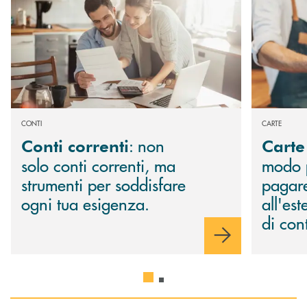
CONTI
CARTE
: non
Conti correnti
Carte
solo conti correnti, ma
modo 
strumenti per soddisfare
pagar
ogni tua esigenza.
all'es
di con