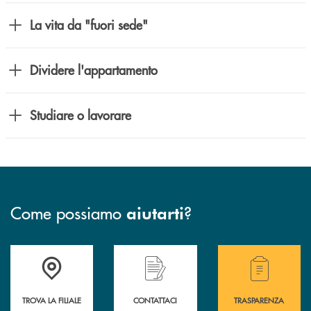
La vita da "fuori sede"
Dividere l'appartamento
Studiare o lavorare
Come possiamo
?
aiutarti
Accedi all' elenco completo delle filiali .
Hai bisogno di assistenza immediata? Contatta
Hai bisogno di alcuni
TROVA LA FILIALE
CONTATTACI
TRASPARENZA