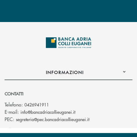
INFORMAZIONI
CONTATTI
Telefono:
0426941911
(si apre l’app di posta elettro
E-mail:
info@bancadriacollieuganei.it
(si apre l’app di posta 
PEC:
segreteria@pec.bancadriacollieuganei.it