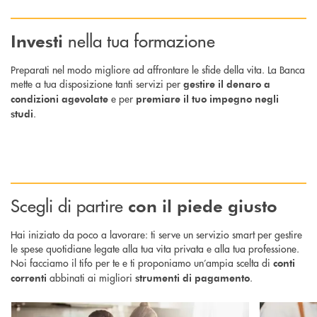
nella tua formazione
Investi
Preparati nel modo migliore ad affrontare le sfide della vita. La Banca
mette a tua disposizione tanti servizi per
gestire il denaro a
e per
condizioni agevolate
premiare il tuo impegno negli
.
studi
Scegli di partire
con il piede giusto
Hai iniziato da poco a lavorare: ti serve un servizio smart per gestire
le spese quotidiane legate alla tua vita privata e alla tua professione.
Noi facciamo il tifo per te e ti proponiamo un’ampia scelta di
conti
abbinati ai migliori
.
correnti
strumenti di pagamento
Scopri di più Conti correnti : non solo conti correnti, ma strumenti per s
Scopri di più