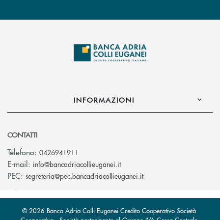
INFORMAZIONI
CONTATTI
Telefono:
0426941911
(si apre l’app di posta elettro
E-mail:
info@bancadriacollieuganei.it
(si apre l’app di posta 
PEC:
segreteria@pec.bancadriacollieuganei.it
© 2026 Banca Adria Colli Euganei Credito Cooperativo Società
Cooperativa - Società partecipante al Gruppo IVA Cassa Centrale