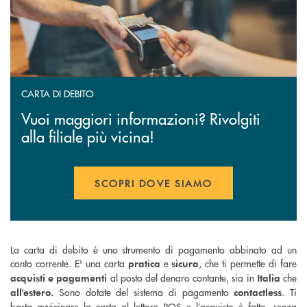
CARTA DI DEBITO
Vuoi maggiori informazioni? Rivolgiti
alla filiale più vicina!
SCOPRI DOVE SIAMO
La carta di debito è uno strumento di pagamento abbinato ad un
conto corrente. E' una carta
e
, che ti permette di fare
pratica
sicura
al posto del denaro contante, sia in
che
acquisti e pagamenti
Italia
Sono dotate del sistema di pagamento
. Ti
all'estero.
contactless
basta avvicinare la carta al lettore POS e l’acquisto è fatto, senza