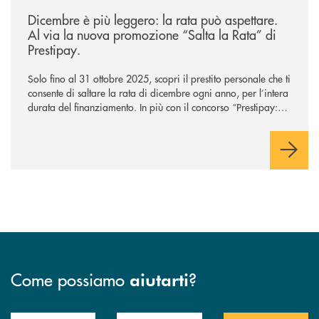
/news/salta-la-rata-di-prestipay-solo-fino-al-31-ottobre-2025/
Dicembre è più leggero: la rata può aspettare.
Al via la nuova promozione “Salta la Rata” di
Prestipay.
Solo fino al 31 ottobre 2025, scopri il prestito personale che ti
consente di saltare la rata di dicembre ogni anno, per l’intera
durata del finanziamento. In più con il concorso “Prestipay: la
scelta che ti premia”, ottieni un prestito Prestipay e puoi
vincere uno dei 400 Buoni Regalo Amazon.it* da 50€ in
palio.
Come possiamo
?
aiutarti