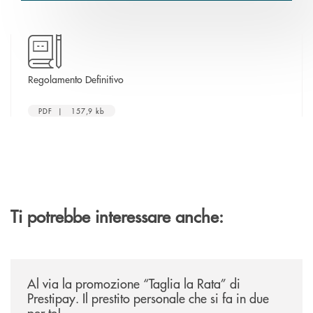
apre una nuova finestra
Regolamento Definitivo
PDF | 157,9 kb
Ti potrebbe interessare anche:
/news/al-via-la-promozione-taglia-la-rata-di-prestipay-il-prestito-perso
Al via la promozione “Taglia la Rata” di
Prestipay. Il prestito personale che si fa in due
per te!