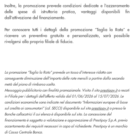
Inoltre, la promozione prevede condizioni dedicate e l’azzeramento
delle spese di istruttoria pratica, vantaggi disponibili fin
dall’attivazione del finanziamento.
Per conoscere tutti i dettagli della promozione “Taglia la Rata” e
ricevere un preventivo gratuito e personalizzato, sarà possibile
rivolgersi alla propria filiale di fiducia.
La promozione “Taglia la Rata” prevede un tasso d’interesse ridotto con
conseguente diminuzione dell’importo delle rate mensili a partire dalla seconda
metà del piano di rimborso scelto.
Messaggio pubblicitario con finalità promozionale. Visita il sito
prestipay.it
o recati
in Filiale per i dettagli dell’offerta valida dal 01/06/2026 al 15/07/2026. Le
condizioni economiche sono indicate nel documento “Informazioni europee di base
sul credito ai consumatori” (cd. SECCI) disponibile sul sito
prestipay.it
o presso le
Banche collocatrici il cui elenco è disponibile sul sito. La concessione del
finanziamento è soggetta a valutazione e approvazione di Prestipay S.p.A. previo
accertamento dei requisiti necessari in capo al richiedente. Prestipay è un marchio
di Cassa Centrale Banca.