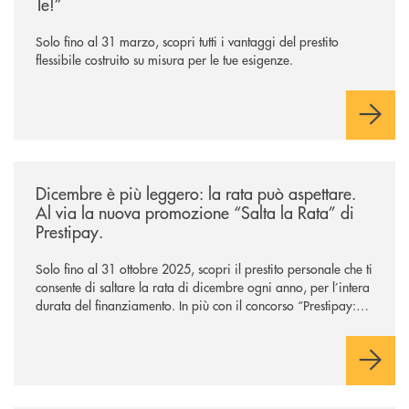
Te!”
Solo fino al 31 marzo, scopri tutti i vantaggi del prestito
flessibile costruito su misura per le tue esigenze.
/news/salta-la-rata-di-prestipay-solo-fino-al-31-ottobre-2025/
Dicembre è più leggero: la rata può aspettare.
Al via la nuova promozione “Salta la Rata” di
Prestipay.
Solo fino al 31 ottobre 2025, scopri il prestito personale che ti
consente di saltare la rata di dicembre ogni anno, per l’intera
durata del finanziamento. In più con il concorso “Prestipay: la
scelta che ti premia”, ottieni un prestito Prestipay e puoi
vincere uno dei 400 Buoni Regalo Amazon.it* da 50€ in
palio.