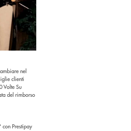
cambiare nel
lie clienti
0 Volte Su
ata del rimborso
* con Prestipay