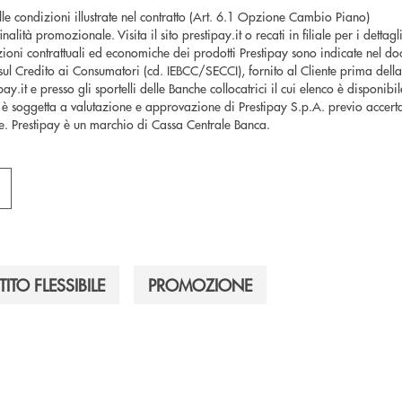
le condizioni illustrate nel contratto (Art. 6.1 Opzione Cambio Piano)
lità promozionale. Visita il sito prestipay.it o recati in filiale per i dettagli
ioni contrattuali ed economiche dei prodotti Prestipay sono indicate nel d
ul Credito ai Consumatori (cd. IEBCC/SECCI), fornito al Cliente prima della s
y.it e presso gli sportelli delle Banche collocatrici il cui elenco è disponibile
è soggetta a valutazione e approvazione di Prestipay S.p.A. previo accerta
te. Prestipay è un marchio di Cassa Centrale Banca.
TITO FLESSIBILE
PROMOZIONE