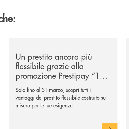
che:
ipay-il-prestito-personale-che-si-fa-in-due-per-te/
/news/prestipay-110-volte-su-misura-per-te/
/
Un prestito ancora più
flessibile grazie alla
promozione Prestipay “110
Volte Su Misura per Te!”
Solo fino al 31 marzo, scopri tutti i
vantaggi del prestito flessibile costruito su
misura per le tue esigenze.