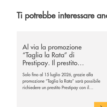
Ti potrebbe interessare an
/news/al-via-la-promozione-taglia-la-rata-di-prest
Al via la promozione
“Taglia la Rata” di
Prestipay. Il prestito
personale che si fa in due
Solo fino al 15 luglio 2026, grazie alla
per te!
promozione “Taglia la Rata” sarà possibile
richiedere un prestito Prestipay con il
vantaggio di una rata più leggera da metà
piano di rimborso.