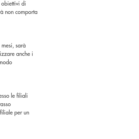
obiettivi di
lità non comporta
0 mesi, sarà
lizzare anche i
n modo
o le filiali
tasso
iliale per un