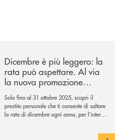
news/salta-la-rata-di-prestipay-solo-fino-al-31-ottobre-20
Dicembre è più leggero: la
rata può aspettare. Al via
la nuova promozione
“Salta la Rata” di
Solo fino al 31 ottobre 2025, scopri il
Prestipay.
prestito personale che ti consente di saltare
la rata di dicembre ogni anno, per l’intera
durata del finanziamento. In più con il
concorso “Prestipay: la scelta che ti
premia”, ottieni un prestito Prestipay e puoi