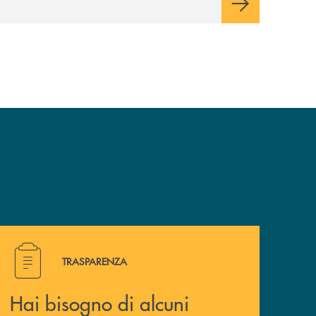
vincere uno dei 400 Buoni Regalo
Amazon.it* da 50€ in palio.
Hai bisogno di alcuni documenti ? Vai alla pagina della 
TRASPARENZA
Hai bisogno di alcuni