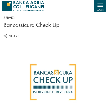
Salta al contenuto principale
MENU
SERVIZI
Bancassicura Check Up
SHARE