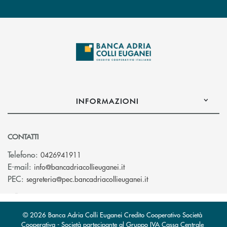
INFORMAZIONI
CONTATTI
Telefono:
0426941911
(si apre l’app di posta elettro
E-mail:
info@bancadriacollieuganei.it
(si apre l’app di posta 
PEC:
segreteria@pec.bancadriacollieuganei.it
© 2026 Banca Adria Colli Euganei Credito Cooperativo Società
Cooperativa - Società partecipante al Gruppo IVA Cassa Centrale