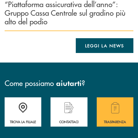
“Piattaforma assicurativa dell’anno”:
Gruppo Cassa Centrale sul gradino più
alto del podio
LEGGI LA NEWS
Come possiamo
?
aiutarti
Accedi all' elenco completo delle filiali .
Hai bisogno di assistenza immediata? Contatta
Hai bisogno di alcuni
TROVA LA FILIALE
CONTATTACI
TRASPARENZA