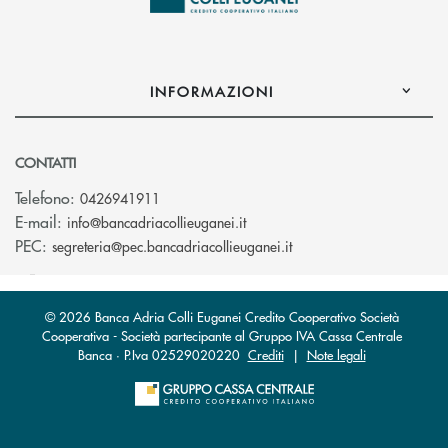
INFORMAZIONI
CONTATTI
Telefono:
0426941911
(si apre l’app di posta elettro
E-mail:
info@bancadriacollieuganei.it
(si apre l’app di posta 
PEC:
segreteria@pec.bancadriacollieuganei.it
© 2026 Banca Adria Colli Euganei Credito Cooperativo Società
Cooperativa - Società partecipante al Gruppo IVA Cassa Centrale
Banca · P.Iva 02529020220
Crediti
|
Note legali