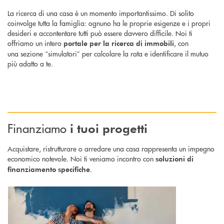
La ricerca di una casa è un momento importantissimo. Di solito
coinvolge tutta la famiglia: ognuno ha le proprie esigenze e i propri
desideri e accontentare tutti può essere davvero difficile. Noi ti
offriamo un intero
, con
portale per la ricerca di immobili
una sezione “simulatori” per calcolare la rata e identificare il mutuo
più adatto a te.
Finanziamo
i tuoi progetti
Acquistare, ristrutturare o arredare una casa rappresenta un impegno
economico notevole. Noi ti veniamo incontro con
soluzioni di
.
finanziamento specifiche
Scopri di più Mutuo Casa : per finanziare l'acquisto, la costruzione e la r