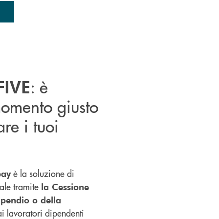
: è
FIVE
momento giusto
re i tuoi
è la soluzione di
pay
ale tramite
la Cessione
ipendio o della
ai lavoratori dipendenti