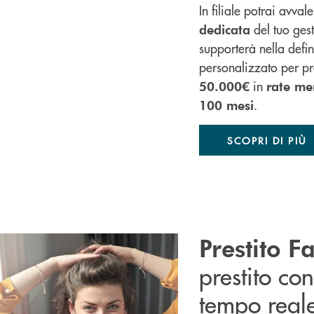
In filiale potrai avvale
del tuo gest
dedicata
supporterà nella defi
personalizzato per pre
in
50.000€
rate men
.
100 mesi
SCOPRI DI PIÙ
Prestito Fa
prestito con
tempo real