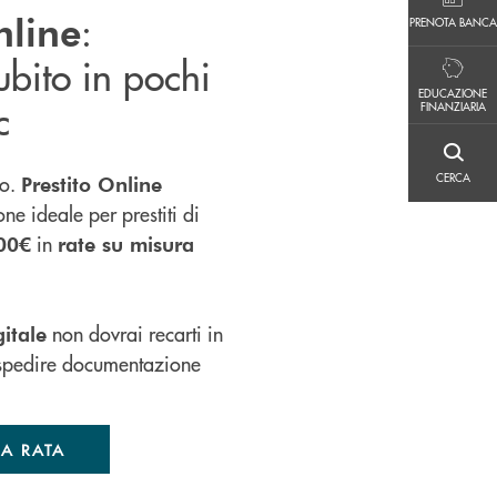
PRENOTA BANCA
:
nline
PRENOTA BANCA
ubito in pochi
EDUCAZIONE FINANZIARIA
EDUCAZIONE
c
FINANZIARIA
CERCA
CERCA
so.
Prestito Online
one ideale per prestiti di
in
000€
rate su misura
non dovrai recarti in
gitale
o spedire documentazione
UA RATA