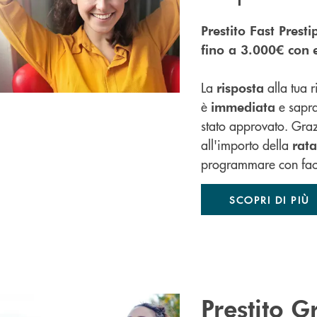
Prestito Fast Prest
fino a 3.000€ con
La
alla tua 
risposta
è
e sapra
immediata
stato approvato. Gra
all'importo della
rata
programmare con facili
SCOPRI DI PIÙ
Prestito G