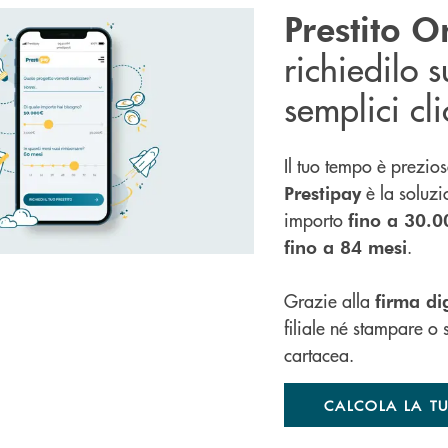
Prestito O
richiedilo s
semplici cli
Il tuo tempo è prezio
è la
soluzi
Prestipay
importo
fino a 30.
.
fino a 84 mesi
Grazie alla
firma di
filiale né stampare 
cartacea.
CALCOLA LA T