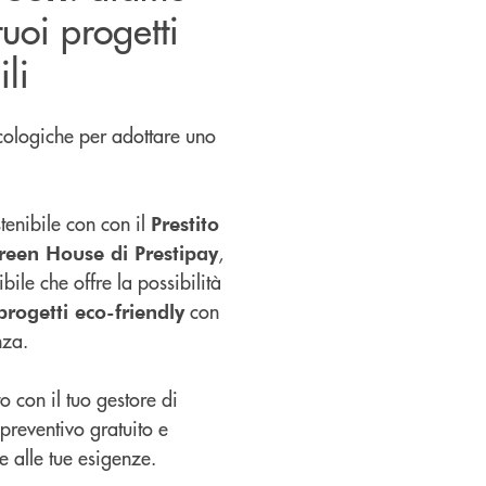
tuoi progetti
li
ecologiche per adottare uno
stenibile con con il
Prestito
,
reen House di Prestipay
bile che offre la possibilità
con
 progetti eco-friendly
nza.
 con il tuo gestore di
 preventivo gratuito e
e alle tue esigenze.