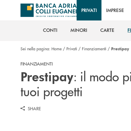
Salta al contenuto principale
PRIVATI
IMPRESE
CONTI
MINORI
CARTE
F
CONTI
MINORI
CARTE
F
Sei nella pagina:
Home
/
Privati
/
Finanziamenti
/
Prestipay
FINANZIAMENTI
: il modo p
Prestipay
tuoi progetti
SHARE