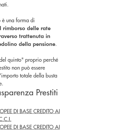
nati.
o è una forma di
il rimborso delle rate
raverso trattenuta in
.
edolino della pensione
 del quinto" proprio perché
estito non può essere
'importo totale della busta
e.
sparenza Prestiti
PEE DI BASE CREDITO AI
.C.I.
PEE DI BASE CREDITO AI