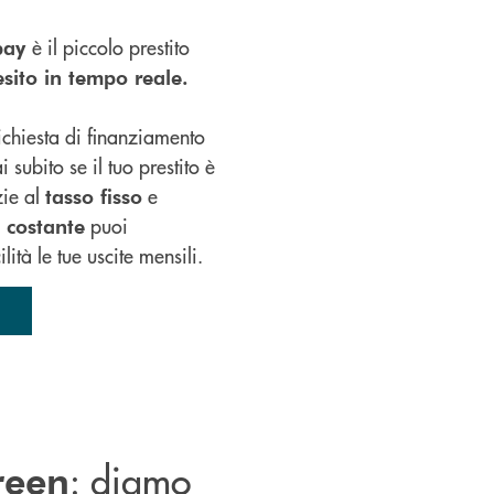
è il piccolo prestito
ipay
esito in tempo reale.
richiesta di finanziamento
i subito se il tuo prestito è
zie al
e
tasso fisso
puoi
 costante
tà le tue uscite mensili.
: d
iamo
reen