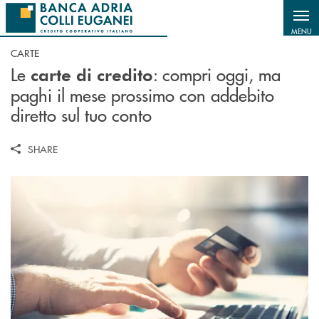
Salta al contenuto principale
MENU
CARTE
Le
: c
ompri oggi, ma
carte di credito
paghi il mese prossimo con addebito
diretto sul tuo conto
SHARE