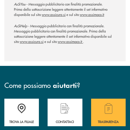
AsSìYou
- Messaggio pubblicitario con finalità promozionale.
Prima della sottoscrizione leggere attentamente il set informativo
disponibile sul sito
www.assicura.si
e sul sito
www.assimoco.it
AsSìHelp
- Messaggio pubblicitario con finalità promozionale.
Messaggio pubblicitario con finalità promozionale. Prima della
sottoscrizione leggere attentamente il set informativo disponibile sul
sito
www.assicura.si
e sul sito
www.assimoco.it
.
Come possiamo
?
aiutarti
Accedi all' elenco completo delle filiali .
Hai bisogno di assistenza immediata? Contatta
Hai bisogno di alcuni
TROVA LA FILIALE
CONTATTACI
TRASPARENZA