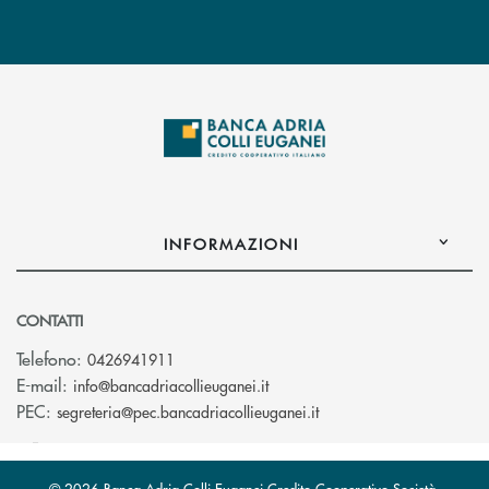
INFORMAZIONI
CONTATTI
Telefono:
0426941911
(si apre l’app di posta elettro
E-mail:
info@bancadriacollieuganei.it
(si apre l’app di posta 
PEC:
segreteria@pec.bancadriacollieuganei.it
© 2026 Banca Adria Colli Euganei Credito Cooperativo Società