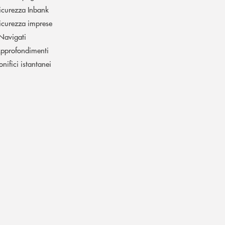
icurezza Inbank
icurezza imprese
 Navigati
pprofondimenti
onifici istantanei