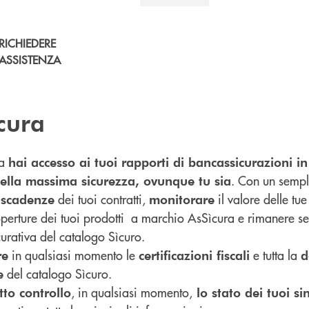
RICHIEDERE
ASSISTENZA
cura
ra
hai accesso ai tuoi rapporti di bancassicurazioni 
. Con un sempl
nella massima sicurezza, ovunque tu sia
dei tuoi contratti,
il valore delle tu
e scadenze
monitorare
perture dei tuoi prodotti a marchio AsSìcura e rimanere 
icurativa del catalogo Sìcuro.
in qualsiasi momento le
e tutta la
re
certificazioni fiscali
d
del catalogo Sìcuro.
e
, in qualsiasi momento,
tto controllo
lo stato dei tuoi sin