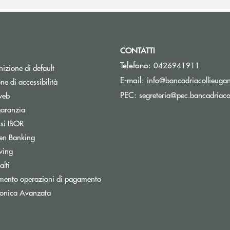
CONTATTI
Telefono:
0426941911
izione di default
E-mail:
info@bancadriacollieugane
ne di accessibilità
PEC:
segreteria@pec.bancadriacol
web
Apre una nuova finestra
garanzia
Apre una nuova finestra
ssi IBOR
en Banking
wing
lti
mento operazioni di pagamento
tronica Avanzata