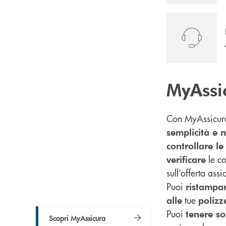
MyAssi
Con MyAssicu
semplicità e 
controllare l
le co
verificare
sull’offerta ass
Puoi
ristampa
tue
alle
polizz
Puoi
tenere so
Scopri MyAssicura