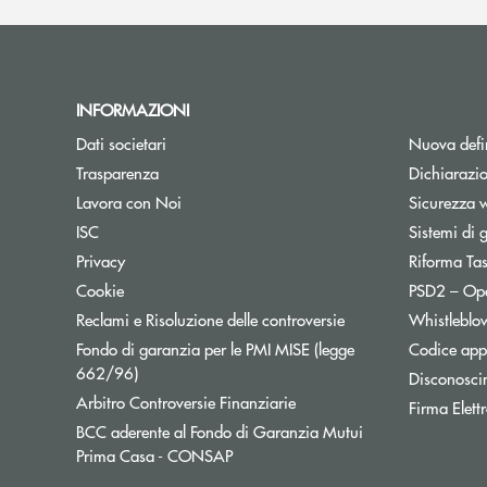
INFORMAZIONI
Dati societari
Nuova defin
Trasparenza
Dichiarazio
Lavora con Noi
Sicurezza 
ISC
Sistemi di 
Privacy
Riforma Ta
Cookie
PSD2 – Op
Reclami e Risoluzione delle controversie
Whistleblo
Fondo di garanzia per le PMI MISE (legge
Codice appa
Apre una nuova finestra
662/96)
Disconosci
Apre una nuova finestra
Arbitro Controversie Finanziarie
Firma Elet
BCC aderente al Fondo di Garanzia Mutui
Apre una nuova finestra
Prima Casa - CONSAP