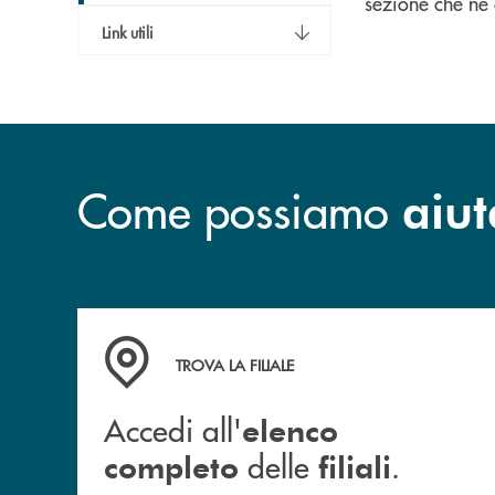
sezione che ne c
Link utili
Come possiamo
aiut
Accedi all' elenco completo delle filiali .
TROVA LA FILIALE
Accedi all'
elenco
delle
.
completo
filiali