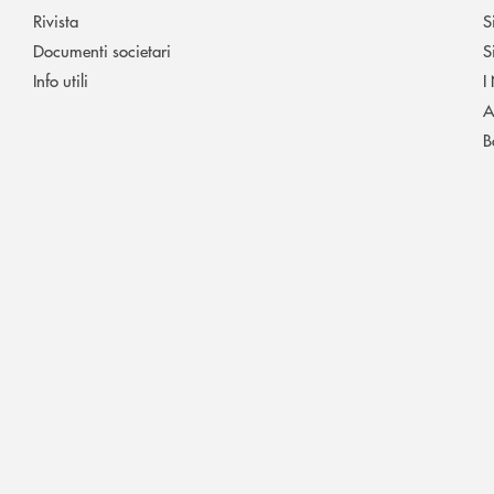
Rivista
S
Documenti societari
S
Info utili
I
A
B