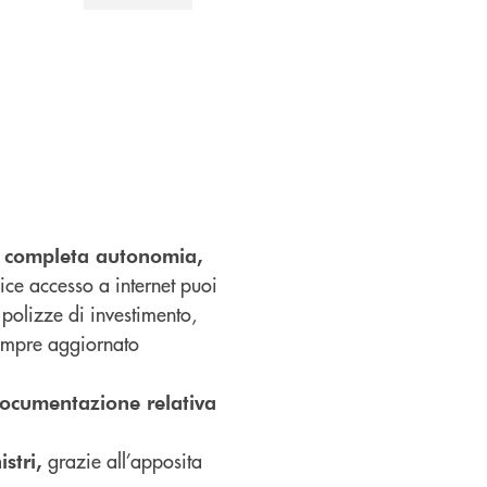
in completa autonomia,
ice accesso a internet puoi
e polizze di investimento,
sempre aggiornato
ocumentazione relativa
grazie all’apposita
istri,