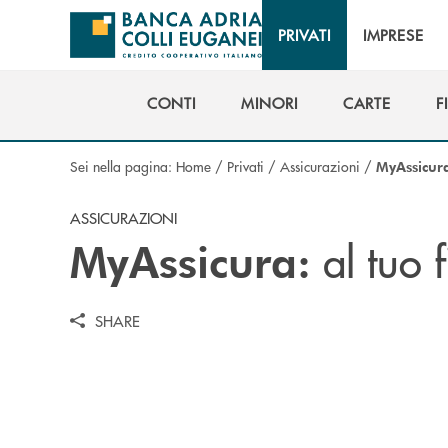
Salta al contenuto principale
PRIVATI
IMPRESE
CONTI
MINORI
CARTE
F
CONTI
MINORI
CARTE
F
Sei nella pagina:
Home
/
Privati
/
Assicurazioni
/
MyAssicur
ASSICURAZIONI
al tuo 
MyAssicura:
SHARE