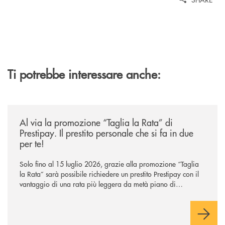
Ti potrebbe interessare anche:
/news/al-via-la-promozione-taglia-la-rata-di-prestipay-il-prestito-perso
Al via la promozione “Taglia la Rata” di
Prestipay. Il prestito personale che si fa in due
per te!
Solo fino al 15 luglio 2026, grazie alla promozione “Taglia
la Rata” sarà possibile richiedere un prestito Prestipay con il
vantaggio di una rata più leggera da metà piano di
rimborso.