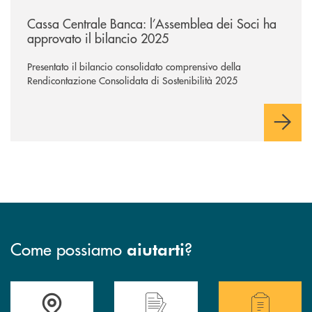
/news/cassa-centrale-banca-l-assemblea-dei-soci-ha-approvato-il-bila
Cassa Centrale Banca: l’Assemblea dei Soci ha
approvato il bilancio 2025
Presentato il bilancio consolidato comprensivo della
Rendicontazione Consolidata di Sostenibilità 2025
Come possiamo
?
aiutarti
Accedi all' elenco completo delle filiali .
Hai bisogno di assistenza immediata? Contatta
Hai bisogno di alcuni