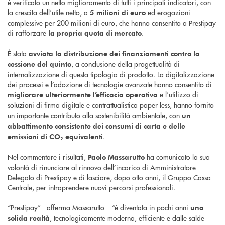
è verificato un netto miglioramento di tutti i principali indicatori, con
la crescita dell’utile netto, a
ed erogazioni
5 milioni di euro
complessive per 200 milioni di euro, che hanno consentito a Prestipay
di rafforzare
.
la propria quota di mercato
È stata
avviata la distribuzione dei finanziamenti contro la
, a conclusione della progettualità di
cessione del quinto
internalizzazione di questa tipologia di prodotto. La digitalizzazione
dei processi e l’adozione di tecnologie avanzate hanno consentito di
e l’utilizzo di
migliorare ulteriormente l’efficacia operativa
soluzioni di firma digitale e contrattualistica paper less, hanno fornito
un importante contributo alla sostenibilità ambientale, con
un
abbattimento consistente dei consumi di carta e delle
.
emissioni di CO₂ equivalenti
Nel commentare i risultati,
ha comunicato la sua
Paolo Massarutto
volontà di rinunciare al rinnovo dell’incarico di Amministratore
Delegato di Prestipay e di lasciare, dopo otto anni, il Gruppo Cassa
Centrale, per intraprendere nuovi percorsi professionali.
“Prestipay” - afferma Massarutto – “è diventata in pochi anni
una
, tecnologicamente moderna, efficiente e dalle salde
solida realtà