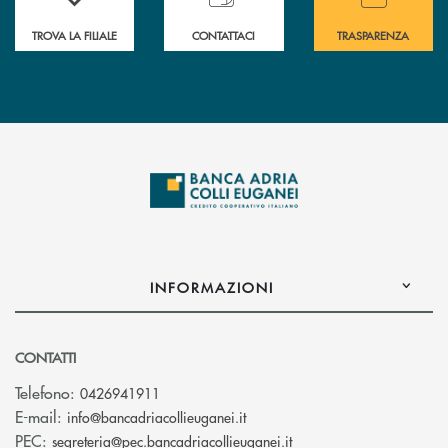
TROVA LA FILIALE
CONTATTACI
TRASPARENZA
INFORMAZIONI
CONTATTI
Telefono:
0426941911
(si apre l’app di posta elettro
E-mail:
info@bancadriacollieuganei.it
(si apre l’app di posta 
PEC:
segreteria@pec.bancadriacollieuganei.it