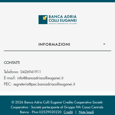
INFORMAZIONI
CONTATTI
Telefono:
0426941911
(si apre l’app di posta elettro
E-mail:
info@bancadriacollieuganei.it
(si apre l’app di posta 
PEC:
segreteria@pec.bancadriacollieuganei.it
© 2026 Banca Adria Colli Euganei Credito Cooperativo Società
Cooperativa - Società partecipante al Gruppo IVA Cassa Centrale
Banca · P.Iva 02529020220
Crediti
|
Note legali