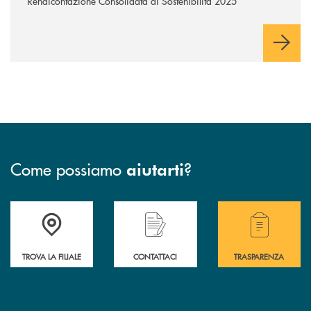
Rendicontazione Consolidata di Sostenibilità 2025
Come possiamo
?
aiutarti
Accedi all' elenco completo delle filiali .
Hai bisogno di assistenza immediata? Contatta
Hai bisogno di alcuni
TROVA LA FILIALE
CONTATTACI
TRASPARENZA