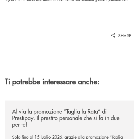
SHARE
Ti potrebbe interessare anche:
/news/al-via-la-promozione-taglia-la-rata-di-prestipay-il-prestito-perso
Al via la promozione “Taglia la Rata” di
Prestipay. Il prestito personale che si fa in due
per te!
Solo fino al 15 luglio 2026, grazie alla promozione “Taglia