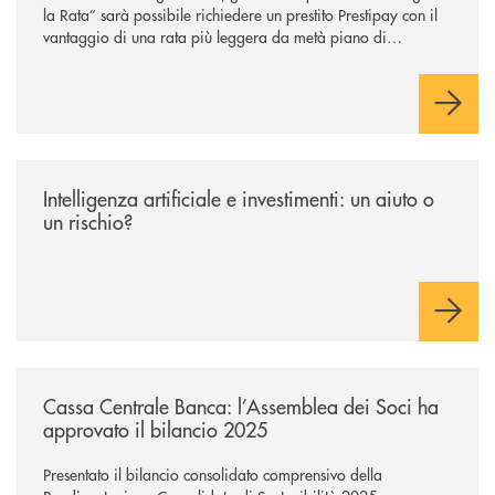
la Rata” sarà possibile richiedere un prestito Prestipay con il
vantaggio di una rata più leggera da metà piano di
rimborso.
/news/intelligenza-artificiale-e-investimenti-un-aiuto-o-un-rischio/
Intelligenza artificiale e investimenti: un aiuto o
un rischio?
/news/cassa-centrale-banca-l-assemblea-dei-soci-ha-approvato-il-bila
Cassa Centrale Banca: l’Assemblea dei Soci ha
approvato il bilancio 2025
Presentato il bilancio consolidato comprensivo della