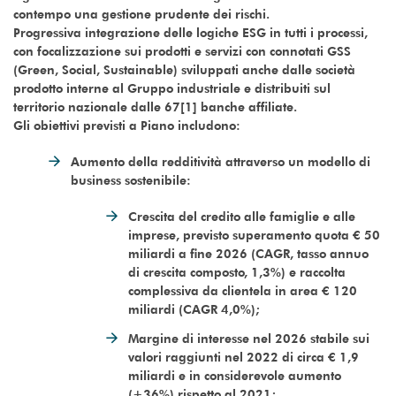
contempo una gestione prudente dei rischi.
Progressiva integrazione delle logiche ESG in tutti i processi,
con focalizzazione sui prodotti e servizi con connotati GSS
(Green, Social, Sustainable) sviluppati anche dalle società
prodotto interne al Gruppo industriale e distribuiti sul
territorio nazionale dalle 67[1] banche affiliate.
Gli obiettivi previsti a Piano includono:
Aumento della redditività attraverso un modello di
business sostenibile:
Crescita del credito alle famiglie e alle
imprese, previsto superamento quota € 50
miliardi a fine 2026 (CAGR, tasso annuo
di crescita composto, 1,3%) e raccolta
complessiva da clientela in area € 120
miliardi (CAGR 4,0%);
Margine di interesse nel 2026 stabile sui
valori raggiunti nel 2022 di circa € 1,9
miliardi e in considerevole aumento
(+36%) rispetto al 2021;