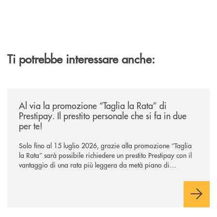
Ti potrebbe interessare anche:
/news/al-via-la-promozione-taglia-la-rata-di-prestipay-il-prestito-perso
Al via la promozione “Taglia la Rata” di
Prestipay. Il prestito personale che si fa in due
per te!
Solo fino al 15 luglio 2026, grazie alla promozione “Taglia
la Rata” sarà possibile richiedere un prestito Prestipay con il
vantaggio di una rata più leggera da metà piano di
rimborso.