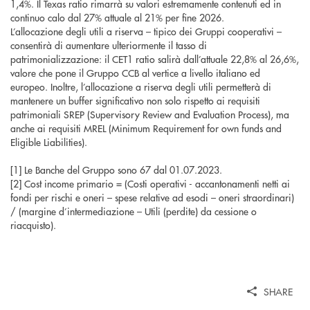
1,4%. Il Texas ratio rimarrà su valori estremamente contenuti ed in
continuo calo dal 27% attuale al 21% per fine 2026.
L’allocazione degli utili a riserva – tipico dei Gruppi cooperativi –
consentirà di aumentare ulteriormente il tasso di
patrimonializzazione: il CET1 ratio salirà dall’attuale 22,8% al 26,6%,
valore che pone il Gruppo CCB al vertice a livello italiano ed
europeo. Inoltre, l’allocazione a riserva degli utili permetterà di
mantenere un buffer significativo non solo rispetto ai requisiti
patrimoniali SREP (Supervisory Review and Evaluation Process), ma
anche ai requisiti MREL (Minimum Requirement for own funds and
Eligible Liabilities).
[1] Le Banche del Gruppo sono 67 dal 01.07.2023.
[2] Cost income primario = (Costi operativi - accantonamenti netti ai
fondi per rischi e oneri – spese relative ad esodi – oneri straordinari)
/ (margine d’intermediazione – Utili (perdite) da cessione o
riacquisto).
SHARE