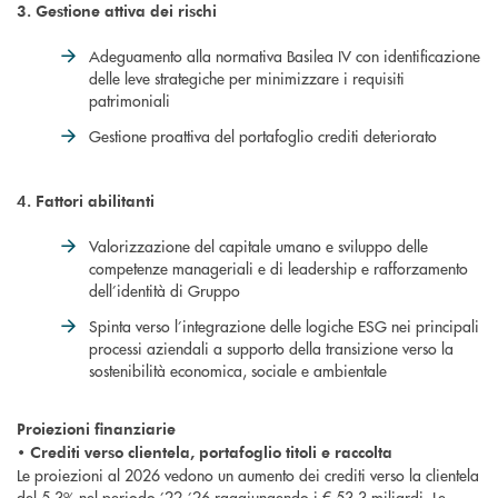
3. Gestione attiva dei rischi
Adeguamento alla normativa Basilea IV con identificazione
delle leve strategiche per minimizzare i requisiti
patrimoniali
Gestione proattiva del portafoglio crediti deteriorato
4. Fattori abilitanti
Valorizzazione del capitale umano e sviluppo delle
competenze manageriali e di leadership e rafforzamento
dell’identità di Gruppo
Spinta verso l’integrazione delle logiche ESG nei principali
processi aziendali a supporto della transizione verso la
sostenibilità economica, sociale e ambientale
Proiezioni finanziarie
• Crediti verso clientela, portafoglio titoli e raccolta
Le proiezioni al 2026 vedono un aumento dei crediti verso la clientela
del 5,3% nel periodo ’22-’26 raggiungendo i € 53,3 miliardi. Le