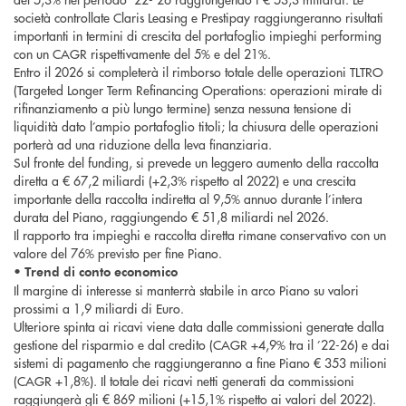
società controllate Claris Leasing e Prestipay raggiungeranno risultati
importanti in termini di crescita del portafoglio impieghi performing
con un CAGR rispettivamente del 5% e del 21%.
Entro il 2026 si completerà il rimborso totale delle operazioni TLTRO
(Targeted Longer Term Refinancing Operations: operazioni mirate di
rifinanziamento a più lungo termine) senza nessuna tensione di
liquidità dato l’ampio portafoglio titoli; la chiusura delle operazioni
porterà ad una riduzione della leva finanziaria.
Sul fronte del funding, si prevede un leggero aumento della raccolta
diretta a € 67,2 miliardi (+2,3% rispetto al 2022) e una crescita
importante della raccolta indiretta al 9,5% annuo durante l’intera
durata del Piano, raggiungendo € 51,8 miliardi nel 2026.
Il rapporto tra impieghi e raccolta diretta rimane conservativo con un
valore del 76% previsto per fine Piano.
•
Trend di conto economico
Il margine di interesse si manterrà stabile in arco Piano su valori
prossimi a 1,9 miliardi di Euro.
Ulteriore spinta ai ricavi viene data dalle commissioni generate dalla
gestione del risparmio e dal credito (CAGR +4,9% tra il ’22-26) e dai
sistemi di pagamento che raggiungeranno a fine Piano € 353 milioni
(CAGR +1,8%). Il totale dei ricavi netti generati da commissioni
raggiungerà gli € 869 milioni (+15,1% rispetto ai valori del 2022).