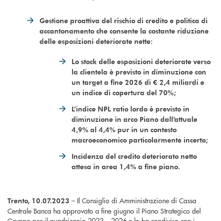
Gestione proattiva del rischio di credito e politica di
accantonamento che consente la costante riduzione
delle esposizioni deteriorate nette:
Lo stock delle esposizioni deteriorate verso
la clientela è previsto in diminuzione con
un target a fine 2026 di € 2,4 miliardi e
un indice di copertura del 70%;
L’indice NPL ratio lordo è previsto in
diminuzione in arco Piano dall’attuale
4,9% al 4,4% pur in un contesto
macroeconomico particolarmente incerto;
Incidenza del credito deteriorato netto
attesa in area 1,4% a fine piano.
– Il Consiglio di Amministrazione di Cassa
Trento, 10.07.2023
Centrale Banca ha approvato a fine giugno il Piano Strategico del
Gruppo per il quadriennio 2023 – 2026 e lo ha condiviso con i