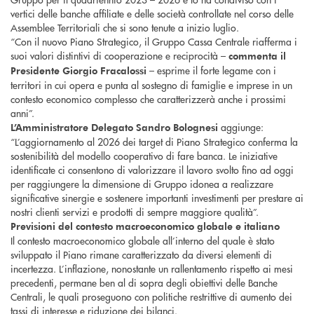
vertici delle banche affiliate e delle società controllate nel corso delle
Assemblee Territoriali che si sono tenute a inizio luglio.
“Con il nuovo Piano Strategico, il Gruppo Cassa Centrale riafferma i
suoi valori distintivi di cooperazione e reciprocità –
commenta il
– esprime il forte legame con i
Presidente Giorgio Fracalossi
territori in cui opera e punta al sostegno di famiglie e imprese in un
contesto economico complesso che caratterizzerà anche i prossimi
anni”.
aggiunge:
L’Amministratore Delegato Sandro Bolognesi
“L’aggiornamento al 2026 dei target di Piano Strategico conferma la
sostenibilità del modello cooperativo di fare banca. Le iniziative
identificate ci consentono di valorizzare il lavoro svolto fino ad oggi
per raggiungere la dimensione di Gruppo idonea a realizzare
significative sinergie e sostenere importanti investimenti per prestare ai
nostri clienti servizi e prodotti di sempre maggiore qualità”.
Previsioni del contesto macroeconomico globale e italiano
Il contesto macroeconomico globale all’interno del quale è stato
sviluppato il Piano rimane caratterizzato da diversi elementi di
incertezza. L’inflazione, nonostante un rallentamento rispetto ai mesi
precedenti, permane ben al di sopra degli obiettivi delle Banche
Centrali, le quali proseguono con politiche restrittive di aumento dei
tassi di interesse e riduzione dei bilanci.