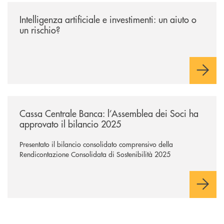
/news/intelligenza-artificiale-e-investimenti-un-aiuto-o-un-rischio/
Intelligenza artificiale e investimenti: un aiuto o
un rischio?
/news/cassa-centrale-banca-l-assemblea-dei-soci-ha-approvato-il-bila
Cassa Centrale Banca: l’Assemblea dei Soci ha
approvato il bilancio 2025
Presentato il bilancio consolidato comprensivo della
Rendicontazione Consolidata di Sostenibilità 2025