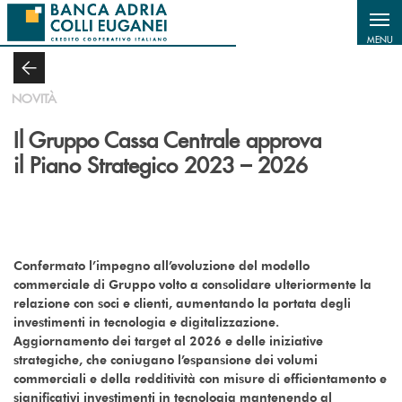
Salta al contenuto principale
MENU
NOVITÀ
Il Gruppo Cassa Centrale approva
il Piano Strategico 2023 – 2026
Confermato l’impegno all’evoluzione del modello
commerciale di Gruppo volto a consolidare ulteriormente la
relazione con soci e clienti, aumentando la portata degli
investimenti in tecnologia e digitalizzazione.
Aggiornamento dei target al 2026 e delle iniziative
strategiche, che coniugano l’espansione dei volumi
commerciali e della redditività con misure di efficientamento e
significativi investimenti in tecnologia mantenendo al