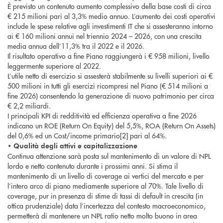
È previsto un contenuto aumento complessivo della base costi di circa
€ 215 milioni pari al 3,3% medio annuo. L’aumento dei costi operativi
include le spese relative agli investimenti IT che si assesteranno intorno
ai € 160 milioni annui nel triennio 2024 – 2026, con una crescita
media annua dell’11,3% tra il 2022 e il 2026.
Il risultato operativo a fine Piano raggiungerà i € 958 milioni, livello
leggermente superiore al 2022.
L’utile netto di esercizio si assesterà stabilmente su livelli superiori ai €
500 milioni in tutti gli esercizi ricompresi nel Piano (€ 514 milioni a
fine 2026) consentendo la generazione di nuovo patrimonio per circa
€ 2,2 miliardi.
I principali KPI di redditività ed efficienza operativa a fine 2026
indicano un ROE (Return On Equity) del 5,5%, ROA (Return On Assets)
del 0,6% ed un Cost/income primario[2] pari al 64%.
• Qualità degli attivi e capitalizzazione
Continua attenzione sarà posta sul mantenimento di un valore di NPL
lordo e netto contenuto durante i prossimi anni. Si stima il
mantenimento di un livello di coverage ai vertici del mercato e per
l’intero arco di piano mediamente superiore al 70%. Tale livello di
coverage, pur in presenza di stime di tassi di default in crescita (in
ottica prudenziale) data l’incertezza del contesto macroeconomico,
permetterà di mantenere un NPL ratio netto molto buono in area