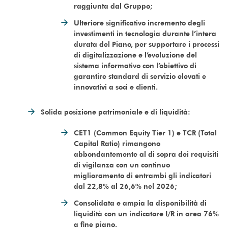
raggiunta dal Gruppo;
Ulteriore significativo incremento degli
investimenti in tecnologia durante l’intera
durata del Piano, per supportare i processi
di digitalizzazione e l’evoluzione del
sistema informativo con l’obiettivo di
garantire standard di servizio elevati e
innovativi a soci e clienti.
Solida posizione patrimoniale e di liquidità:
CET1 (Common Equity Tier 1) e TCR (Total
Capital Ratio) rimangono
abbondantemente al di sopra dei requisiti
di vigilanza con un continuo
miglioramento di entrambi gli indicatori
dal 22,8% al 26,6% nel 2026;
Consolidata e ampia la disponibilità di
liquidità con un indicatore I/R in area 76%
a fine piano.