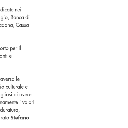
dicate nei
iagio, Banca di
Padana, Cassa
rto per il
anti e
raversa le
io culturale e
gliosi di avere
enamente i valori
 duratura,
arato
Stefano