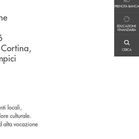
PRENOTA BANCA
PRENOTA BANCA
he
EDUCAZIONE FINANZIARIA
EDUCAZIONE
FINANZIARIA
6
 Cortina,
CERCA
CERCA
mpici
ti locali,
ore culturale.
ad alta vocazione