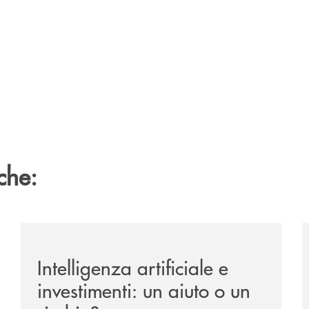
che:
ipay-il-prestito-personale-che-si-fa-in-due-per-te/
/news/intelligenza-artificiale-e-investimenti-un-aiuto-o
/
Intelligenza artificiale e
investimenti: un aiuto o un