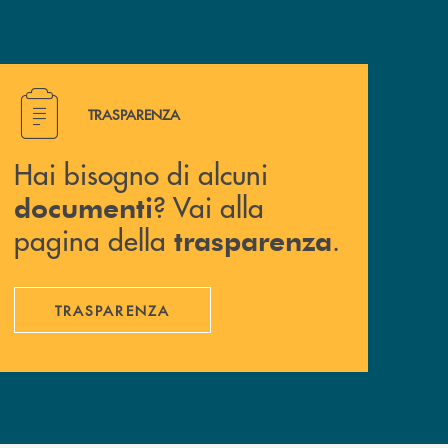
Hai bisogno di alcuni documenti ? Vai alla pagina della 
TRASPARENZA
Hai bisogno di alcuni
? Vai alla
documenti
pagina della
.
trasparenza
TRASPARENZA