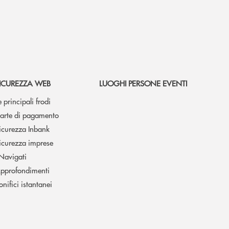
ICUREZZA WEB
LUOGHI PERSONE EVENTI
e principali frodi
arte di pagamento
icurezza Inbank
icurezza imprese
 Navigati
pprofondimenti
onifici istantanei