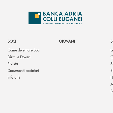
SOCI
GIOVANI
S
Come diventare Soci
L
Diritti e Doveri
C
Rivista
S
Documenti societari
S
Info utili
I
A
B