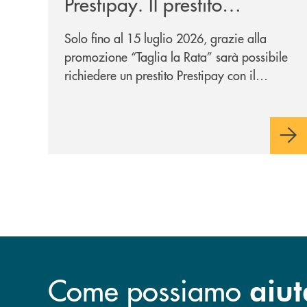
Prestipay. Il prestito
personale che si fa in due
Solo fino al 15 luglio 2026, grazie alla
per te!
promozione “Taglia la Rata” sarà possibile
richiedere un prestito Prestipay con il
vantaggio di una rata più leggera da metà
piano di rimborso.
Come possiamo
aiut