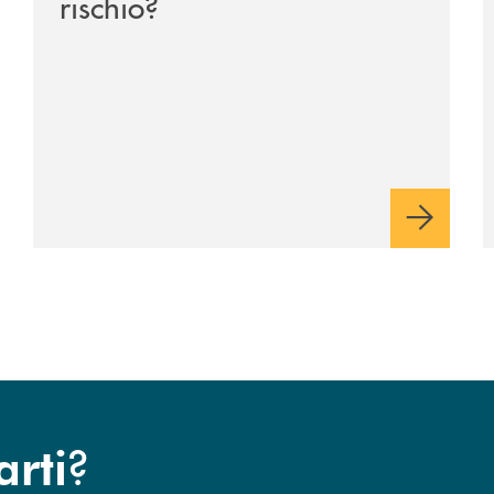
rischio?
?
arti