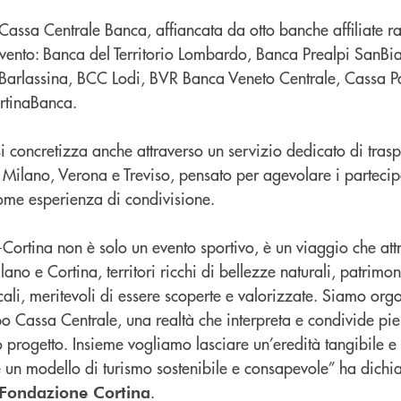
Cassa Centrale Banca, affiancata da otto banche affiliate ra
ll’evento: Banca del Territorio Lombardo, Banca Prealpi SanB
 Barlassina, BCC Lodi, BVR Banca Veneto Centrale, Cassa 
rtinaBanca.
i concretizza anche attraverso un servizio dedicato di traspo
 Milano, Verona e Treviso, pensato per agevolare i partecip
come esperienza di condivisione.
Cortina non è solo un evento sportivo, è un viaggio che att
ano e Cortina, territori ricchi di bellezze naturali, patrimon
cali, meritevoli di essere scoperte e valorizzate. Siamo orgo
po Cassa Centrale, una realtà che interpreta e condivide pi
 progetto. Insieme vogliamo lasciare un’eredità tangibile e
e un modello di turismo sostenibile e consapevole” ha dichi
.
Fondazione Cortina