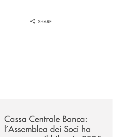
SHARE
-un-rischio/
news/cassa-centrale-banca-l-assemblea-dei-soci-ha-approv
Cassa Centrale Banca:
l’Assemblea dei Soci ha