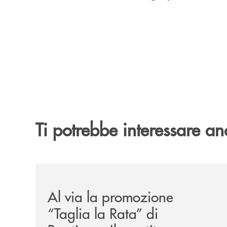
Ti potrebbe interessare an
/news/al-via-la-promozione-taglia-la-rata-di-prest
Al via la promozione
“Taglia la Rata” di