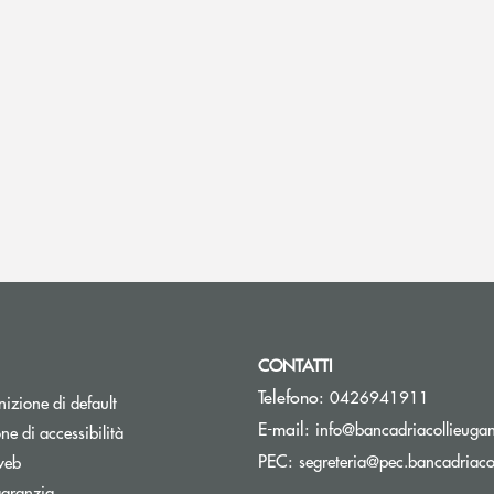
CONTATTI
Telefono:
0426941911
izione di default
E-mail:
info@bancadriacollieugane
ne di accessibilità
PEC:
segreteria@pec.bancadriacol
web
Apre una nuova finestra
garanzia