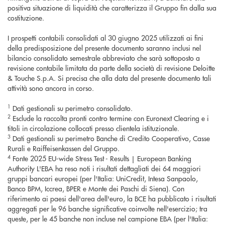
positiva situazione di liquidità che caratterizza il Gruppo fin dalla sua
costituzione.
I prospetti contabili consolidati al 30 giugno 2025 utilizzati ai fini
della predisposizione del presente documento saranno inclusi nel
bilancio consolidato semestrale abbreviato che sarà sottoposto a
revisione contabile limitata da parte della società di revisione Deloitte
& Touche S.p.A. Si precisa che alla data del presente documento tali
attività sono ancora in corso.
1
Dati gestionali su perimetro consolidato.
2
Esclude la raccolta pronti contro termine con Euronext Clearing e i
titoli in circolazione collocati presso clientela istituzionale.
3
Dati gestionali su perimetro Banche di Credito Cooperativo, Casse
Rurali e Raiffeisenkassen del Gruppo.
4
Fonte 2025 EU-wide Stress Test - Results | European Banking
Authority L'EBA ha reso noti i risultati dettagliati dei 64 maggiori
gruppi bancari europei (per l'Italia: UniCredit, Intesa Sanpaolo,
Banco BPM, Iccrea, BPER e Monte dei Paschi di Siena). Con
riferimento ai paesi dell'area dell'euro, la BCE ha pubblicato i risultati
aggregati per le 96 banche significative coinvolte nell'esercizio; tra
queste, per le 45 banche non incluse nel campione EBA (per l'Italia: