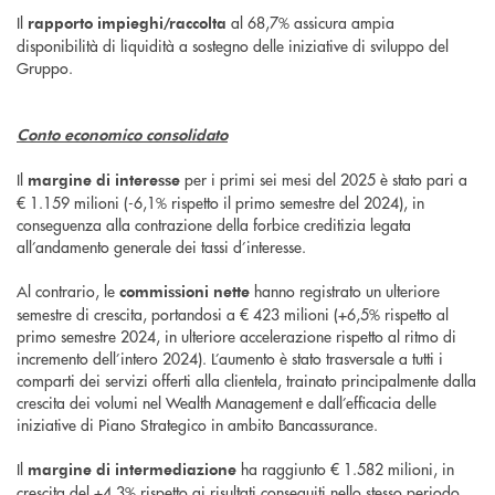
Il
al 68,7% assicura ampia
rapporto impieghi/raccolta
disponibilità di liquidità a sostegno delle iniziative di sviluppo del
Gruppo.
Conto economico consolidato
Il
per i primi sei mesi del 2025 è stato pari a
margine di interesse
€ 1.159 milioni (-6,1% rispetto il primo semestre del 2024), in
conseguenza alla contrazione della forbice creditizia legata
all’andamento generale dei tassi d’interesse.
Al contrario, le
hanno registrato un ulteriore
commissioni nette
semestre di crescita, portandosi a € 423 milioni (+6,5% rispetto al
primo semestre 2024, in ulteriore accelerazione rispetto al ritmo di
incremento dell’intero 2024). L’aumento è stato trasversale a tutti i
comparti dei servizi offerti alla clientela, trainato principalmente dalla
crescita dei volumi nel Wealth Management e dall’efficacia delle
iniziative di Piano Strategico in ambito Bancassurance.
Il
ha raggiunto € 1.582 milioni, in
margine di intermediazione
crescita del +4,3% rispetto ai risultati conseguiti nello stesso periodo