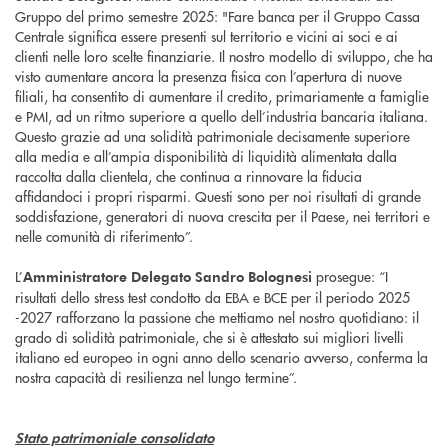
Gruppo del primo semestre 2025: "Fare banca per il Gruppo Cassa
Centrale significa essere presenti sul territorio e vicini ai soci e ai
clienti nelle loro scelte finanziarie. Il nostro modello di sviluppo, che ha
visto aumentare ancora la presenza fisica con l’apertura di nuove
filiali, ha consentito di aumentare il credito, primariamente a famiglie
e PMI, ad un ritmo superiore a quello dell’industria bancaria italiana.
Questo grazie ad una solidità patrimoniale decisamente superiore
alla media e all’ampia disponibilità di liquidità alimentata dalla
raccolta dalla clientela, che continua a rinnovare la fiducia
affidandoci i propri risparmi. Questi sono per noi risultati di grande
soddisfazione, generatori di nuova crescita per il Paese, nei territori e
nelle comunità di riferimento”.
L’
prosegue: “I
Amministratore Delegato Sandro Bolognesi
risultati dello stress test condotto da EBA e BCE per il periodo 2025
-2027 rafforzano la passione che mettiamo nel nostro quotidiano: il
grado di solidità patrimoniale, che si è attestato sui migliori livelli
italiano ed europeo in ogni anno dello scenario avverso, conferma la
nostra capacità di resilienza nel lungo termine”.
Stato patrimoniale consolidato