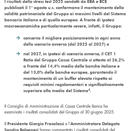
I risultati dello stress test 2025 condotti da EBA e BCE
pubblicati il 1° agosto u.s. confermano il mantenimento della
solidità patrimoniale del Gruppo ai massimi livelli del Sistema
bancario italiano e di quello europeo. A fronte di ipotesi
macroeconomiche particolarmente severe, infatti, il Gruppo:
conserva il migliore posizionamento in ogni anno
dello scenario avverso (dal 2025 al 2027) e
nel 2027, in ipotesi di scenario avverso, il CET 1
Ratio del Gruppo Cassa Centrale si attesta al 26,2%
a fronte del 14,4% medio delle banche italiane e
del 13,0% delle banche europee, garantendo il
mantenimento di un buffer elevato rispetto ai
requisiti minimi regolamentari e significativamente
4
superiore alla media del Sistema
.
Il Consiglio di Amministrazione di Cassa Centrale Banca ha
esaminato i risultati consolidati del Gruppo al 30 giugno 2025.
Il
e l’
Presidente Giorgio Fracalossi
Amministratore Delegato
hanno commentato i risultati consolidati del
Sandro Bolognesi