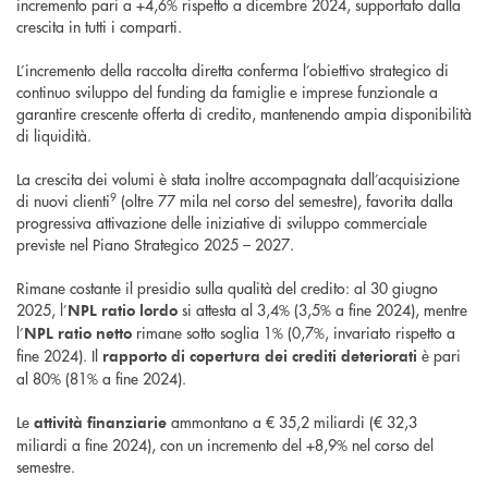
incremento pari a +4,6% rispetto a dicembre 2024, supportato dalla
crescita in tutti i comparti.
L’incremento della raccolta diretta conferma l’obiettivo strategico di
continuo sviluppo del funding da famiglie e imprese funzionale a
garantire crescente offerta di credito, mantenendo ampia disponibilità
di liquidità.
La crescita dei volumi è stata inoltre accompagnata dall’acquisizione
9
di nuovi clienti
(oltre 77 mila nel corso del semestre), favorita dalla
progressiva attivazione delle iniziative di sviluppo commerciale
previste nel Piano Strategico 2025 – 2027.
Rimane costante il presidio sulla qualità del credito: al 30 giugno
2025, l’
si attesta al 3,4% (3,5% a fine 2024), mentre
NPL ratio lordo
l’
rimane sotto soglia 1% (0,7%, invariato rispetto a
NPL ratio netto
fine 2024). Il
è pari
rapporto di copertura dei crediti
deteriorati
al 80% (81% a fine 2024).
Le
ammontano a € 35,2 miliardi (€ 32,3
attività finanziarie
miliardi a fine 2024), con un incremento del +8,9% nel corso del
semestre.