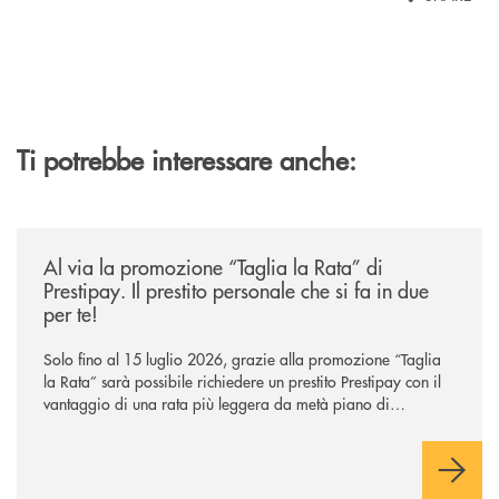
Ti potrebbe interessare anche:
/news/al-via-la-promozione-taglia-la-rata-di-prestipay-il-prestito-perso
Al via la promozione “Taglia la Rata” di
Prestipay. Il prestito personale che si fa in due
per te!
Solo fino al 15 luglio 2026, grazie alla promozione “Taglia
la Rata” sarà possibile richiedere un prestito Prestipay con il
vantaggio di una rata più leggera da metà piano di
rimborso.