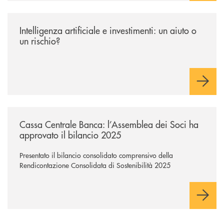
/news/intelligenza-artificiale-e-investimenti-un-aiuto-o-un-rischio/
Intelligenza artificiale e investimenti: un aiuto o
un rischio?
/news/cassa-centrale-banca-l-assemblea-dei-soci-ha-approvato-il-bila
Cassa Centrale Banca: l’Assemblea dei Soci ha
approvato il bilancio 2025
Presentato il bilancio consolidato comprensivo della
Rendicontazione Consolidata di Sostenibilità 2025