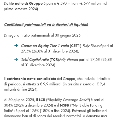
L'
è pari a € 590 milioni (€ 577 milioni nel
utile netto
di Gruppo
primo semestre 2024).
Coefficienti patrimoniali ed indicatori di liquidità
Di seguito i ratio patrimoniali al 30 giugno 2025:
Fully Phased
pari al
Common Equity Tier 1 ratio
(CET1)
27,5% (26,8% al 31 dicembre 2024);
Total Capital ratio
Fully Phased
pari al 27,5% (26,8%
(TCR)
al 31 dicembre 2024).
Il
del Gruppo, che include il risultato
patrimonio netto consolidato
di periodo, si attesta a € 9,9 miliardi (in crescita rispetto ai € 9,4
miliardi di fine 2024).
Al 30 giugno 2025, il
("Liquidity Coverage
Ratio
") è pari al
LCR
304% (292% a dicembre 2024) e il
("Net Stable Funding
NSFR
Ratio") è pari al 176% (180% a fine 2024). Entrambi gli indicatori
rimangono ben al di sopra dei requisiti normativi, a denotare una