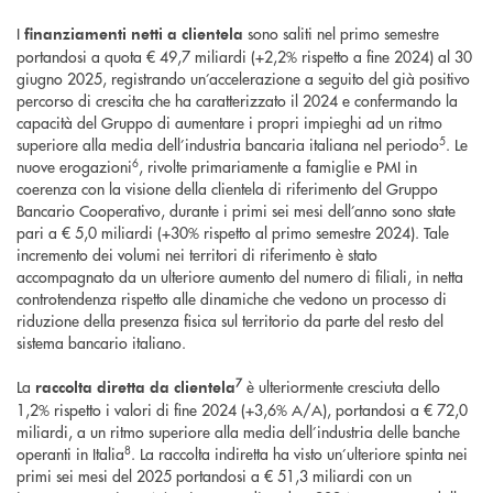
I
sono saliti nel primo semestre
finanziamenti netti a clientela
portandosi a quota € 49,7 miliardi (+2,2% rispetto a fine 2024) al 30
giugno 2025, registrando un’accelerazione a seguito del già positivo
percorso di crescita che ha caratterizzato il 2024 e confermando la
capacità del Gruppo di aumentare i propri impieghi ad un ritmo
5
superiore alla media dell’industria bancaria italiana nel periodo
. Le
6
nuove erogazioni
, rivolte primariamente a famiglie e PMI in
coerenza con la visione della clientela di riferimento del Gruppo
Bancario Cooperativo, durante i primi sei mesi dell’anno sono state
pari a € 5,0 miliardi (+30% rispetto al primo semestre 2024). Tale
incremento dei volumi nei territori di riferimento è stato
accompagnato da un ulteriore aumento del numero di filiali, in netta
controtendenza rispetto alle dinamiche che vedono un processo di
riduzione della presenza fisica sul territorio da parte del resto del
sistema bancario italiano.
7
La
è ulteriormente cresciuta dello
raccolta diretta da clientela
1,2% rispetto i valori di fine 2024 (+3,6% A/A), portandosi a € 72,0
miliardi, a un ritmo superiore alla media dell’industria delle banche
8
operanti in Italia
. La raccolta indiretta ha visto un’ulteriore spinta nei
primi sei mesi del 2025 portandosi a € 51,3 miliardi con un