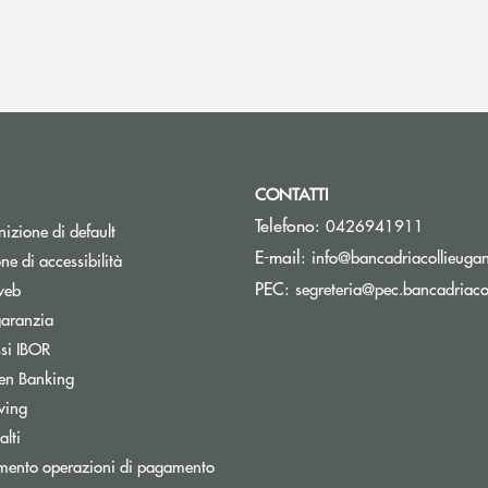
CONTATTI
Telefono:
0426941911
izione di default
E-mail:
info@bancadriacollieugane
ne di accessibilità
PEC:
segreteria@pec.bancadriacol
web
Apre una nuova finestra
garanzia
Apre una nuova finestra
ssi IBOR
en Banking
wing
lti
mento operazioni di pagamento