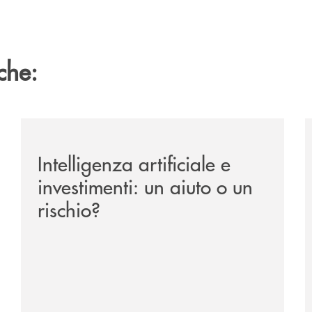
che:
ipay-il-prestito-personale-che-si-fa-in-due-per-te/
/news/intelligenza-artificiale-e-investimenti-un-aiuto-o
/
Intelligenza artificiale e
investimenti: un aiuto o un
rischio?