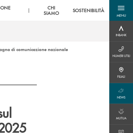
SONE
CHI
|
SOSTENIBILITÀ
SIAMO
MENU
menu destra
INBANK
INBANK
mpagna di comunicazione nazionale
NUMERI UTILI
NUMERI UTILI
FILIALI
FILIALI
NEWS
NEWS
sul
MUTUA
MUTUA
 2025