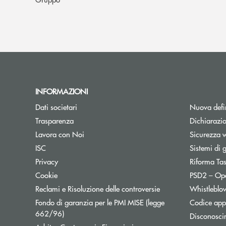
INFORMAZIONI
Dati societari
Nuova defin
Trasparenza
Dichiarazio
Lavora con Noi
Sicurezza 
ISC
Sistemi di 
Privacy
Riforma Ta
Cookie
PSD2 – Op
Reclami e Risoluzione delle controversie
Whistleblo
Fondo di garanzia per le PMI MISE (legge
Codice appa
Apre una nuova finestra
662/96)
Disconosci