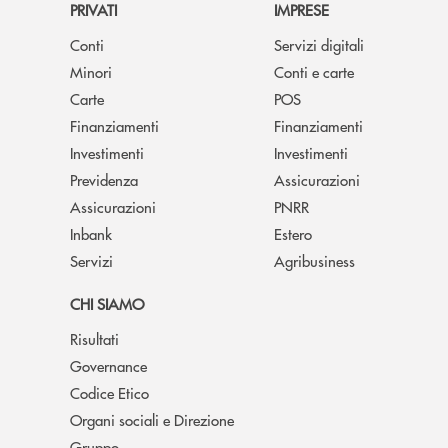
PRIVATI
IMPRESE
Conti
Servizi digitali
Minori
Conti e carte
Carte
POS
Finanziamenti
Finanziamenti
Investimenti
Investimenti
Previdenza
Assicurazioni
Assicurazioni
PNRR
Inbank
Estero
Servizi
Agribusiness
CHI SIAMO
Risultati
Governance
Codice Etico
Organi sociali e Direzione
Gruppo