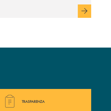
Hai bisogno di alcuni documenti ? Vai alla pagina della 
TRASPARENZA