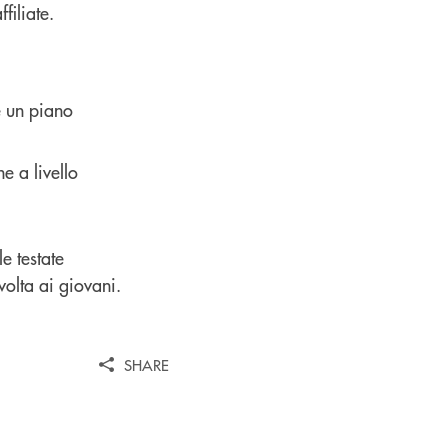
filiate.
e un piano
e a livello
e testate
volta ai giovani.
SHARE