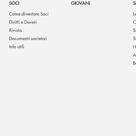
SOCI
GIOVANI
S
Come diventare Soci
L
Diritti e Doveri
C
Rivista
S
Documenti societari
S
Info utili
I
A
B