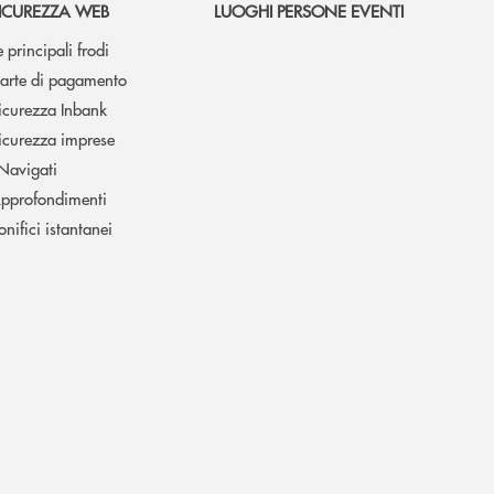
ICUREZZA WEB
LUOGHI PERSONE EVENTI
e principali frodi
arte di pagamento
icurezza Inbank
icurezza imprese
 Navigati
pprofondimenti
onifici istantanei