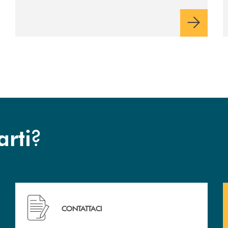
?
arti
Hai bisogno di assistenza immediata? Contattaci !
CONTATTACI