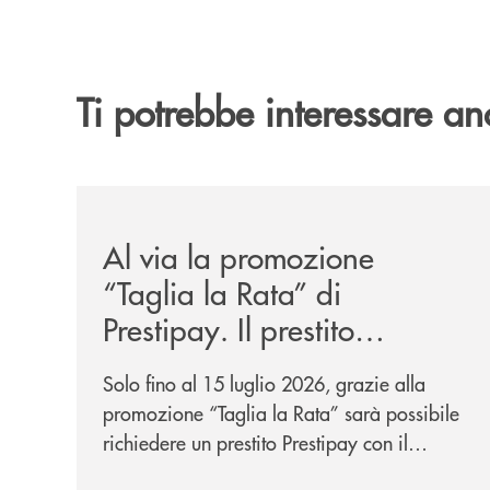
Ti potrebbe interessare an
/news/al-via-la-promozione-taglia-la-rata-di-prest
Al via la promozione
“Taglia la Rata” di
Prestipay. Il prestito
personale che si fa in due
Solo fino al 15 luglio 2026, grazie alla
per te!
promozione “Taglia la Rata” sarà possibile
richiedere un prestito Prestipay con il
vantaggio di una rata più leggera da metà