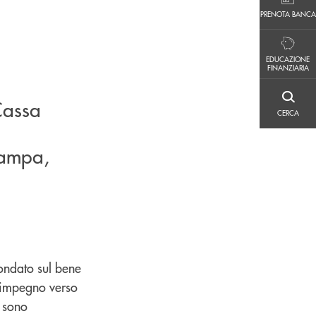
PRENOTA BANCA
PRENOTA BANCA
EDUCAZIONE FINANZIARIA
EDUCAZIONE
FINANZIARIA
Cassa
CERCA
CERCA
tampa,
ondato sul bene
l'impegno verso
i sono