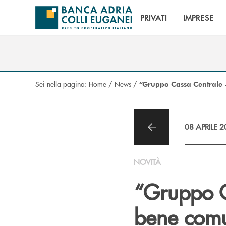
Salta al contenuto principale
PRIVATI
IMPRESE
Sei nella pagina:
Home
/
News
/
“Gruppo Cassa Centrale -
08 APRILE 
NOVITÀ
“Gruppo C
bene comun