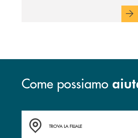
piano di rimborso.
Come possiamo
aiut
Accedi all' elenco completo delle filiali .
TROVA LA FILIALE