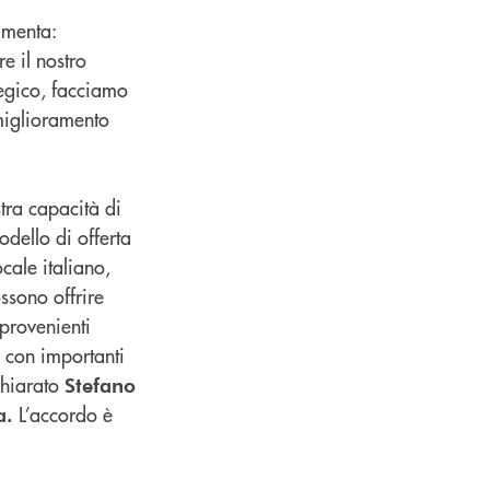
menta:
e il nostro
tegico, facciamo
miglioramento
ra capacità di
odello di offerta
cale italiano,
ossono offrire
 provenienti
i con importanti
chiarato
Stefano
L’accordo è
a.