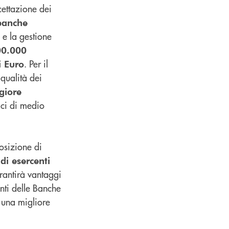
cettazione dei
 banche
a e la gestione
00.000
. Per il
i Euro
 qualità dei
giore
ici di medio
osizione di
di esercenti
arantirà vantaggi
enti delle Banche
 una migliore