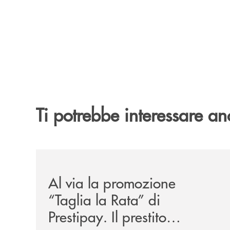
Ti potrebbe interessare an
/news/al-via-la-promozione-taglia-la-rata-di-prest
Al via la promozione
“Taglia la Rata” di
Prestipay. Il prestito