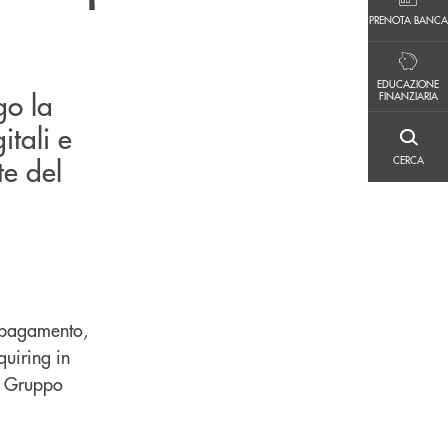
PRENOTA BANCA
PRENOTA BANCA
EDUCAZIONE FINANZIARIA
EDUCAZIONE
go la
FINANZIARIA
itali e
CERCA
te del
CERCA
i pagamento,
quiring in
el Gruppo