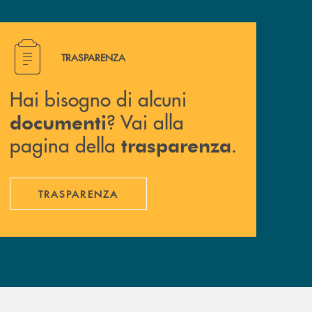
Hai bisogno di alcuni documenti ? Vai alla pagina della 
TRASPARENZA
Hai bisogno di alcuni
? Vai alla
documenti
pagina della
.
trasparenza
TRASPARENZA