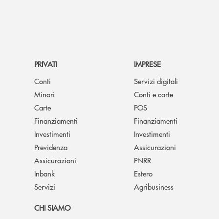
PRIVATI
IMPRESE
Conti
Servizi digitali
Minori
Conti e carte
Carte
POS
Finanziamenti
Finanziamenti
Investimenti
Investimenti
Previdenza
Assicurazioni
Assicurazioni
PNRR
Inbank
Estero
Servizi
Agribusiness
CHI SIAMO