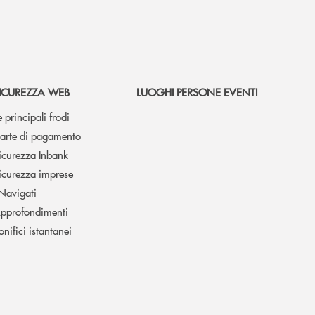
ICUREZZA WEB
LUOGHI PERSONE EVENTI
e principali frodi
arte di pagamento
icurezza Inbank
icurezza imprese
 Navigati
pprofondimenti
onifici istantanei