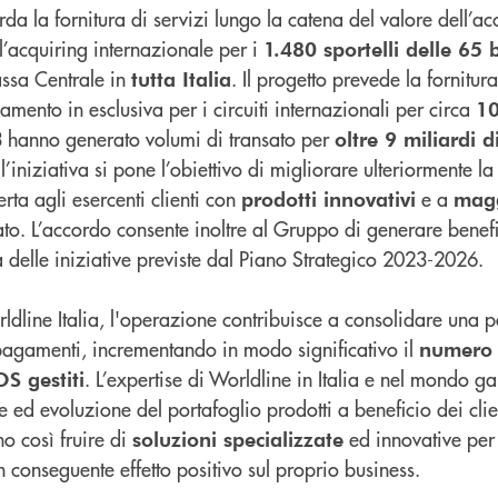
da la fornitura di servizi lungo la catena del valore dell’ac
l’acquiring internazionale per i
1.480 sportelli delle 65
ssa Centrale in
. Il progetto prevede la fornitur
tutta Italia
mento in esclusiva per i circuiti internazionali per circa
1
3 hanno generato volumi di transato per
oltre 9 miliardi d
iniziativa si pone l’obiettivo di migliorare ulteriormente la
erta agli esercenti clienti con
e a
prodotti innovativi
mag
to. L’accordo consente inoltre al Gruppo di generare benef
 delle iniziative previste dal Piano Strategico 2023-2026.
dline Italia, l'operazione contribuisce a consolidare una p
 pagamenti, incrementando in modo significativo il
numero 
. L’expertise di Worldline in Italia e nel mondo g
OS gestiti
e ed evoluzione del portafoglio prodotti a beneficio dei cli
o così fruire di
ed innovative per
soluzioni specializzate
conseguente effetto positivo sul proprio business.