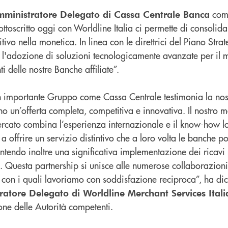
com
mministratore Delegato di Cassa Centrale Banca
ttoscritto oggi con Worldline Italia ci permette di consolidar
vo nella monetica. In linea con le direttrici del Piano Stra
 l'adozione di soluzioni tecnologicamente avanzate per il 
ti delle nostre Banche affiliate”.
 importante Gruppo come Cassa Centrale testimonia la nost
ano un’offerta completa, competitiva e innovativa. Il nostro m
ercato combina l’esperienza internazionale e il know-how lo
a offrire un servizio distintivo che a loro volta le banche p
antendo inoltre una significativa implementazione dei ricavi
ng. Questa partnership si unisce alle numerose collaborazion
se con i quali lavoriamo con soddisfazione reciproca”, ha di
atore Delegato di Worldline Merchant Services Itali
one delle Autorità competenti.