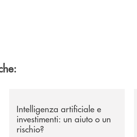
che:
ipay-il-prestito-personale-che-si-fa-in-due-per-te/
/news/intelligenza-artificiale-e-investimenti-un-aiuto-o
/
Intelligenza artificiale e
investimenti: un aiuto o un
rischio?