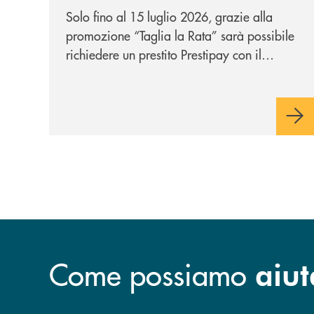
personale che si fa in due
Solo fino al 15 luglio 2026, grazie alla
per te!
promozione “Taglia la Rata” sarà possibile
richiedere un prestito Prestipay con il
vantaggio di una rata più leggera da metà
piano di rimborso.
Come possiamo
aiut