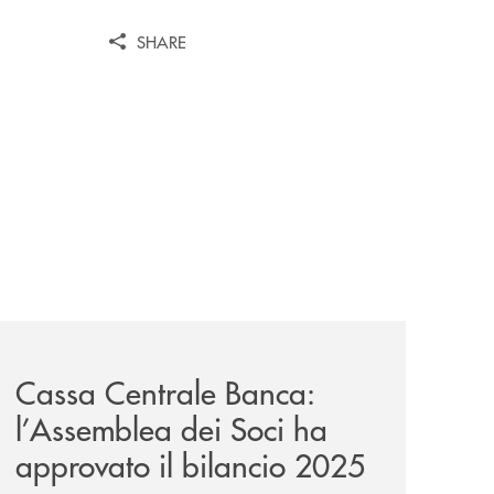
SHARE
-un-rischio/
news/cassa-centrale-banca-l-assemblea-dei-soci-ha-approv
Cassa Centrale Banca:
l’Assemblea dei Soci ha
approvato il bilancio 2025