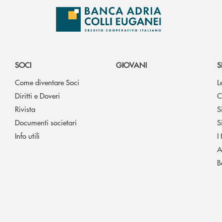
SOCI
GIOVANI
S
Come diventare Soci
L
Diritti e Doveri
C
Rivista
S
Documenti societari
S
Info utili
I
A
B