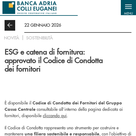
Salta al contenuto principale
MENU
22 GENNAIO 2026
NOVITÀ
SOSTENIBILITÀ
ESG e catena di fornitura:
approvato il Codice di Condotta
dei fornitori
È disponibile il
Codice di Condotta dei Fornitori del Gruppo
consultabile all’interno della pagina dedicata ai
Cassa Centrale
fornitori, disponibile
cliccando qui
.
Il Codice di Condotta rappresenta uno strumento per costruire e
mantenere
, con l’obiettivo di
una filiera sostenibile e responsabile