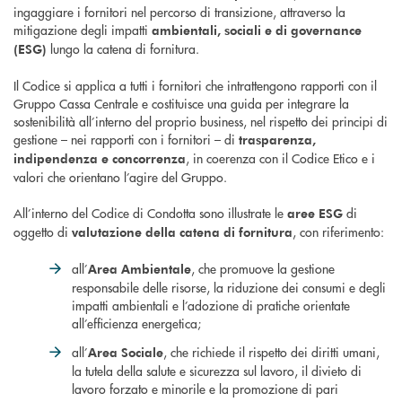
ingaggiare i fornitori nel percorso di transizione, attraverso la
mitigazione degli impatti
ambientali, sociali e di governance
lungo la catena di fornitura.
(ESG)
Il Codice si applica a tutti i fornitori che intrattengono rapporti con il
Gruppo Cassa Centrale e costituisce una guida per integrare la
sostenibilità all’interno del proprio business, nel rispetto dei principi di
gestione – nei rapporti con i fornitori – di
trasparenza,
, in coerenza con il Codice Etico e i
indipendenza e concorrenza
valori che orientano l’agire del Gruppo.
All’interno del Codice di Condotta sono illustrate le
di
aree ESG
oggetto di
, con riferimento:
valutazione della catena di fornitura
all’
, che promuove la gestione
Area Ambientale
responsabile delle risorse, la riduzione dei consumi e degli
impatti ambientali e l’adozione di pratiche orientate
all’efficienza energetica;
all’
, che richiede il rispetto dei diritti umani,
Area Sociale
la tutela della salute e sicurezza sul lavoro, il divieto di
lavoro forzato e minorile e la promozione di pari