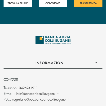
TROVA LA FILIALE
CONTATTACI
TRASPARENZA
INFORMAZIONI
CONTATTI
Telefono:
0426941911
(si apre l’app di posta elettro
E-mail:
info@bancadriacollieuganei.it
(si apre l’app di posta 
PEC:
segreteria@pec.bancadriacollieuganei.it