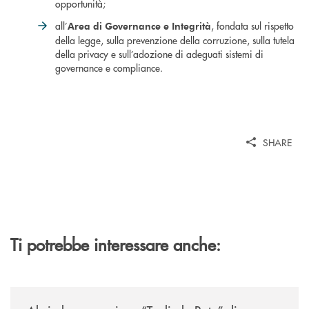
opportunità;
all’
, fondata sul rispetto
Area di Governance e Integrità
della legge, sulla prevenzione della corruzione, sulla tutela
della privacy e sull’adozione di adeguati sistemi di
governance e compliance.
SHARE
Ti potrebbe interessare anche:
/news/al-via-la-promozione-taglia-la-rata-di-prestipay-il-prestito-perso