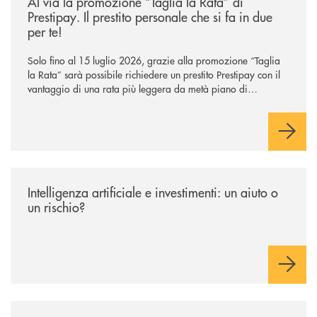
Al via la promozione “Taglia la Rata” di
Prestipay. Il prestito personale che si fa in due
per te!
Solo fino al 15 luglio 2026, grazie alla promozione “Taglia
la Rata” sarà possibile richiedere un prestito Prestipay con il
vantaggio di una rata più leggera da metà piano di
rimborso.
/news/intelligenza-artificiale-e-investimenti-un-aiuto-o-un-rischio/
Intelligenza artificiale e investimenti: un aiuto o
un rischio?
/news/cassa-centrale-banca-l-assemblea-dei-soci-ha-approvato-il-bila