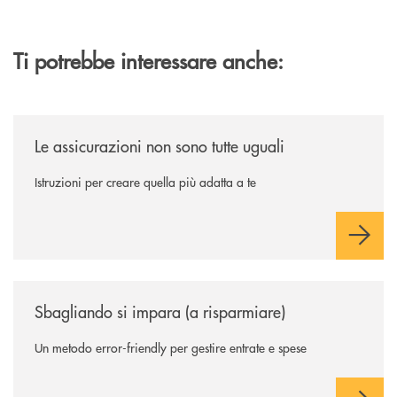
Ti potrebbe interessare anche:
/news/le-assicurazioni-non-sono-tutte-uguali/
Le assicurazioni non sono tutte uguali
Istruzioni per creare quella più adatta a te
/news/sbagliando-si-impara-a-risparmiare/
Sbagliando si impara (a risparmiare)
Un metodo error-friendly per gestire entrate e spese