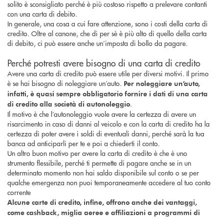
solito è sconsigliato perché è più costoso rispetto a prelevare contanti
con una carta di debito.
In generale, una cosa a cui fare attenzione, sono i costi della carta di
credito. Oltre al canone, che di per sè è più alto di quello della carta
di debito, ci può essere anche un’imposta di bollo da pagare.
Perché potresti avere bisogno di una carta di credito
Avere una carta di credito può essere utile per diversi motivi. Il primo
è se hai bisogno di noleggiare un’auto.
Per noleggiare un’auto,
infatti, è quasi sempre obbligatorio fornire i dati di una carta
.
di credito alla società di autonoleggio
Il motivo è che l’autonoleggio vuole avere la certezza di avere un
risarcimento in caso di danni al veicolo e con la carta di credito ha la
certezza di poter avere i soldi di eventuali danni, perché sarà la tua
banca ad anticiparli per te e poi a chiederti il conto.
Un altro buon motivo per avere la carta di credito è che è uno
strumento flessibile, perché ti permette di pagare anche se in un
determinato momento non hai saldo disponibile sul conto o se per
qualche emergenza non puoi temporaneamente accedere al tuo conto
corrente
Alcune carte di credito, infine, offrono anche dei vantaggi,
come cashback, miglia aeree e affiliazioni a programmi di