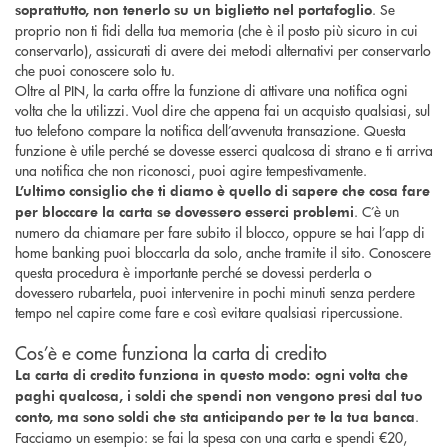
. Se
soprattutto, non tenerlo su un biglietto nel portafoglio
proprio non ti fidi della tua memoria (che è il posto più sicuro in cui
conservarlo), assicurati di avere dei metodi alternativi per conservarlo
che puoi conoscere solo tu.
Oltre al PIN, la carta offre la funzione di attivare una notifica ogni
volta che la utilizzi. Vuol dire che appena fai un acquisto qualsiasi, sul
tuo telefono compare la notifica dell’avvenuta transazione. Questa
funzione è utile perché se dovesse esserci qualcosa di strano e ti arriva
una notifica che non riconosci, puoi agire tempestivamente.
L’ultimo consiglio che ti diamo è quello di sapere che cosa fare
. C’è un
per bloccare la carta se dovessero esserci problemi
numero da chiamare per fare subito il blocco, oppure se hai l’app di
home banking puoi bloccarla da solo, anche tramite il sito. Conoscere
questa procedura è importante perché se dovessi perderla o
dovessero rubartela, puoi intervenire in pochi minuti senza perdere
tempo nel capire come fare e così evitare qualsiasi ripercussione.
Cos’è e come funziona la carta di credito
La carta di credito funziona in questo modo: ogni volta che
paghi qualcosa, i soldi che spendi non vengono presi dal tuo
.
conto, ma sono soldi che sta anticipando per te la tua banca
Facciamo un esempio: se fai la spesa con una carta e spendi €20,