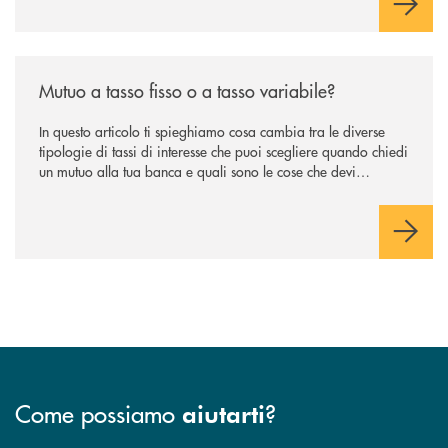
/news/mutuo-a-tasso-fisso-o-a-tasso-variabile/
Mutuo a tasso fisso o a tasso variabile?
In questo articolo ti spieghiamo cosa cambia tra le diverse
tipologie di tassi di interesse che puoi scegliere quando chiedi
un mutuo alla tua banca e quali sono le cose che devi
considerare prima di compiere la scelta che ti separa dal
divano della nuova casa.
Come possiamo
?
aiutarti