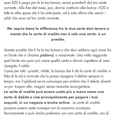
quei €20 li paga per te la tua banca, senza prenderli dal tuo conto
corrente. Alla fine del mese, poi, dovrai restituire alla banca i €20 e
tutte le altre spese che ti ha anticipato, ed è solo allora che userai i
soldi che sono sul tuo conto corrente.
Per capire bene la differenza tra le due carte devi tenere a
mente che la carta di credito non è solo una carta: è un
prestito.
Questo prestito che ti fa la tua banca e che devi saldare ogni mese ha
un limite che si chiama
, o massimale. Una volta raggiunto
plafond
quel limite non puoi più usare quella carta e dovrai aspettare di aver
ripagato il saldo
Come per tutti i prestiti, infatti, la banca che ti dà la carta di credito si
fida di te ed è convinta che tu possa ripagare il debito sempre in
tempo, ma il plafond serve comunque per evitare che il debito diventi
un po’ troppo alto, magari senza neanche accorgertene.
La carta di credito può essere usata più o meno come una
carta di debito e cioè principalmente per pagare i tuoi
. Le carte di credito
acquisti, in un negozio o anche online
possono essere usate ovunque con la massima sicurezza.
Tecnicamente si può anche prelevare con una carta di credito, ma di