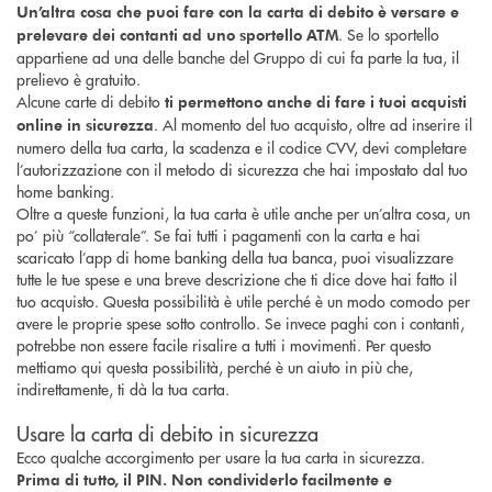
Un’altra cosa che puoi fare con la carta di debito è versare e
. Se lo sportello
prelevare dei contanti ad uno sportello ATM
appartiene ad una delle banche del Gruppo di cui fa parte la tua, il
prelievo è gratuito.
Alcune carte di debito
ti permettono anche di fare i tuoi acquisti
. Al momento del tuo acquisto, oltre ad inserire il
online in sicurezza
numero della tua carta, la scadenza e il codice CVV, devi completare
l’autorizzazione con il metodo di sicurezza che hai impostato dal tuo
home banking.
Oltre a queste funzioni, la tua carta è utile anche per un’altra cosa, un
po’ più “collaterale”. Se fai tutti i pagamenti con la carta e hai
scaricato l’app di home banking della tua banca, puoi visualizzare
tutte le tue spese e una breve descrizione che ti dice dove hai fatto il
tuo acquisto. Questa possibilità è utile perché è un modo comodo per
avere le proprie spese sotto controllo. Se invece paghi con i contanti,
potrebbe non essere facile risalire a tutti i movimenti. Per questo
mettiamo qui questa possibilità, perché è un aiuto in più che,
indirettamente, ti dà la tua carta.
Usare la carta di debito in sicurezza
Ecco qualche accorgimento per usare la tua carta in sicurezza.
Prima di tutto, il PIN. Non condividerlo facilmente e