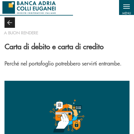
Salta al contenuto principale
MENU
A BUON RENDERE
Carta di debito e carta di credito
Perché nel portafoglio potrebbero servirti entrambe.