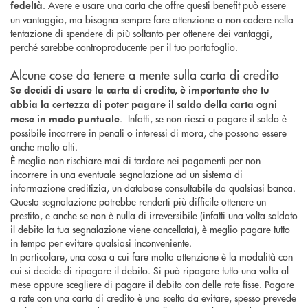
. Avere e usare una carta che offre questi benefit può essere
fedeltà
un vantaggio, ma bisogna sempre fare attenzione a non cadere nella
tentazione di spendere di più soltanto per ottenere dei vantaggi,
perché sarebbe controproducente per il tuo portafoglio.
Alcune cose da tenere a mente sulla carta di credito
Se decidi di usare la carta di credito, è importante che tu
abbia la certezza di poter pagare il saldo della carta ogni
. Infatti, se non riesci a pagare il saldo è
mese in modo puntuale
possibile incorrere in penali o interessi di mora, che possono essere
anche molto alti.
È meglio non rischiare mai di tardare nei pagamenti per non
incorrere in una eventuale segnalazione ad un sistema di
informazione creditizia, un database consultabile da qualsiasi banca.
Questa segnalazione potrebbe renderti più difficile ottenere un
prestito, e anche se non è nulla di irreversibile (infatti una volta saldato
il debito la tua segnalazione viene cancellata), è meglio pagare tutto
in tempo per evitare qualsiasi inconveniente.
In particolare, una cosa a cui fare molta attenzione è la modalità con
cui si decide di ripagare il debito. Si può ripagare tutto una volta al
mese oppure scegliere di pagare il debito con delle rate fisse. Pagare
a rate con una carta di credito è una scelta da evitare, spesso prevede