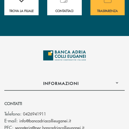
TROVA LA FILIALE
CONTATTACI
TRASPARENZA
INFORMAZIONI
CONTATTI
Telefono:
0426941911
(si apre l’app di posta elettro
E-mail:
info@bancadriacollieuganei.it
(si apre l’app di posta 
PEC:
segreteria@pec.bancadriacollieuganei.it