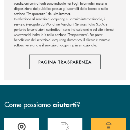
condizioni contrattuali sono indicate nei Fogli Informativi messi a
disposizione del pubblico presso gli sportelli della banca e nella
sezione “Trasparenza” del sito internet.
In relazione al servizio di acquiring su circuito internazionale, il
servizio è erogato da Worldline Merchant Services Italia S.p.A. e
pertanto le condizioni contrattuali sono indicate anche sul sito internet
www.worldlineitalia.it nella sezione “Trasparenza”. Per poter
beneficiare del servizio di acquiring domestico, il cliente è tenuto a
sottoscrivere anche il servizio di acquiring internazionale.
PAGINA TRASPARENZA
Come possiamo
?
aiutarti
Accedi all' elenco completo delle filiali .
Hai bisogno di assistenza immediata? Contatta
Hai bisogno di alcuni