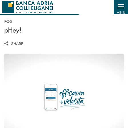
Salta al contenuto principale
MENU
POS
pHey!
SHARE