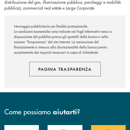
distribuzione del gas, illuminazione pubblica, parcheggi e mobilità
pubblica), commercial real estate e Large Corporate.
Messaggio pubblicitario con finalità promozionale.
Le condizioni economiche sono indicate nei Fogli Informativi messi a
disposizione del pubblico presso gli sportelli della banca e nella
sezione “Trasparenza” del sito internet.
La concessione del
finanziamento è rimessa alla discrezionalità della banca previo
accertamento dei requisiti necessari in capo al richiedente.
PAGINA TRASPARENZA
Come possiamo
?
aiutarti