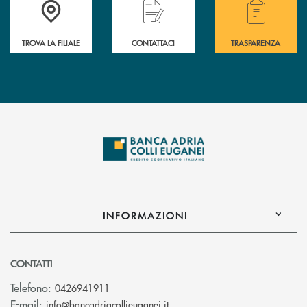
Accedi all' elenco completo delle filiali .
Hai bisogno di assistenza immediata? Contatta
Hai bisogno di alcuni
TROVA LA FILIALE
CONTATTACI
TRASPARENZA
INFORMAZIONI
CONTATTI
Telefono:
0426941911
(si apre l’app di posta elettro
E-mail:
info@bancadriacollieuganei.it