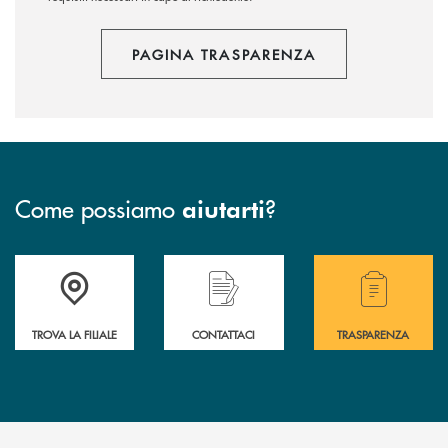
PAGINA TRASPARENZA
Come possiamo
?
aiutarti
Accedi all' elenco completo delle filiali .
Hai bisogno di assistenza immediata? Contatta
Hai bisogno di alcuni
TROVA LA FILIALE
CONTATTACI
TRASPARENZA