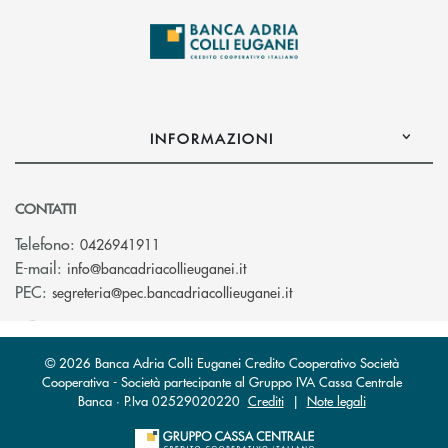
INFORMAZIONI
CONTATTI
Telefono:
0426941911
(si apre l’app di posta elettro
E-mail:
info@bancadriacollieuganei.it
(si apre l’app di posta 
PEC:
segreteria@pec.bancadriacollieuganei.it
© 2026 Banca Adria Colli Euganei Credito Cooperativo Società
Cooperativa - Società partecipante al Gruppo IVA Cassa Centrale
Banca · P.Iva 02529020220
Crediti
|
Note legali