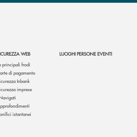
ICUREZZA WEB
LUOGHI PERSONE EVENTI
e principali frodi
arte di pagamento
icurezza Inbank
icurezza imprese
 Navigati
pprofondimenti
onifici istantanei