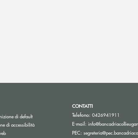
CONTATTI
Telefono:
0426941911
izione di default
E-mail:
info@bancadriacollieugane
ne di accessibilità
PEC:
segreteria@pec.bancadriacol
web