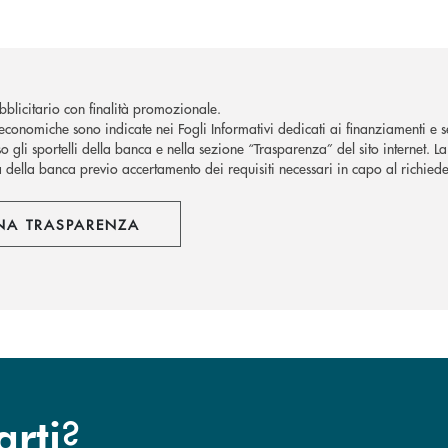
blicitario con finalità promozionale.
economiche sono indicate nei Fogli Informativi dedicati ai finanziamenti e se
o gli sportelli della banca e nella sezione “Trasparenza” del sito internet. 
à della banca previo accertamento dei requisiti necessari in capo al richiede
NA TRASPARENZA
?
arti