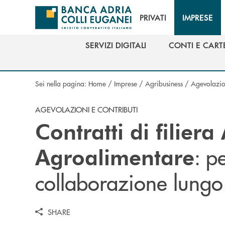
Salta al contenuto principale
PRIVATI
IMPRESE
SERVIZI DIGITALI
CONTI E CART
SERVIZI DIGITALI
CONTI E CART
Sei nella pagina:
Home
/
Imprese
/
Agribusiness
/
Agevolazion
AGEVOLAZIONI E CONTRIBUTI
Contratti di filiera
: p
Agroalimentare
collaborazione lungo t
SHARE