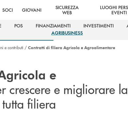
SICUREZZA
LUOGHI PER
SOCI
GIOVANI
WEB
EVENTI
E
POS
FINANZIAMENTI
INVESTIMENTI
E
POS
FINANZIAMENTI
INVESTIMENTI
AGRIBUSINESS
AGRIBUSINESS
i e contributi
/
Contratti di filiera Agricola e Agroalimentare
 Agricola e
er crescere e migliorare la
utta filiera