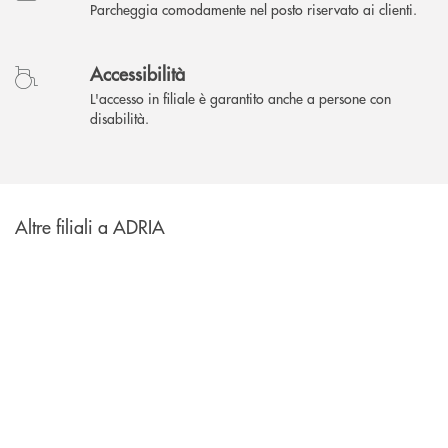
Parcheggia comodamente nel posto riservato ai clienti.
Accessibilità
L'accesso in filiale è garantito anche a persone con
disabilità.
Altre filiali a ADRIA
INBANK
Filiale di ADRIA
Corso Mazzini, 60
Filiale di ADRIA
Piazza Libertà, 12 - fraz. Bottrighe