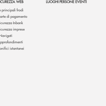
ICUREZZA WEB
LUOGHI PERSONE EVENTI
e principali frodi
arte di pagamento
icurezza Inbank
icurezza imprese
 Navigati
pprofondimenti
onifici istantanei