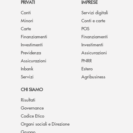
PRIVATI
IMPRESE
Conti
Servizi digitali
Minori
Conti e carte
Carte
POS
Finanziamenti
Finanziamenti
Investimenti
Investimenti
Previdenza
Assicurazioni
Assicurazioni
PNRR
Inbank
Estero
Servizi
Agribusiness
CHI SIAMO
Risultati
Governance
Codice Etico
Organi sociali e Direzione
Gruppo