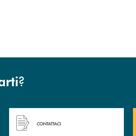
?
arti
Hai bisogno di assistenza immediata? Contattaci !
CONTATTACI