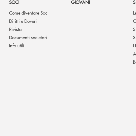
SOCI
GIOVANI
S
Come diventare Soci
L
Diritti e Doveri
C
Rivista
S
Documenti societari
S
Info utili
I
A
B