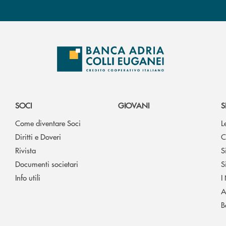
SOCI
GIOVANI
S
Come diventare Soci
L
Diritti e Doveri
C
Rivista
S
Documenti societari
S
Info utili
I
A
B