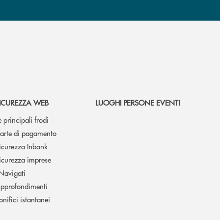
ICUREZZA WEB
LUOGHI PERSONE EVENTI
e principali frodi
arte di pagamento
icurezza Inbank
icurezza imprese
 Navigati
pprofondimenti
onifici istantanei