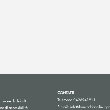
CONTATTI
Telefono:
0426941911
izione di default
E-mail:
info@bancadriacollieugane
ne di accessibilità