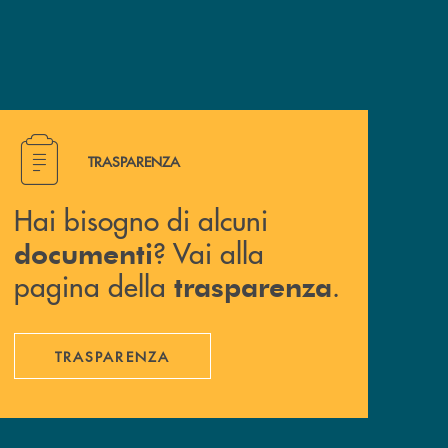
Hai bisogno di alcuni documenti ? Vai alla pagina della 
TRASPARENZA
Hai bisogno di alcuni
? Vai alla
documenti
pagina della
.
trasparenza
TRASPARENZA