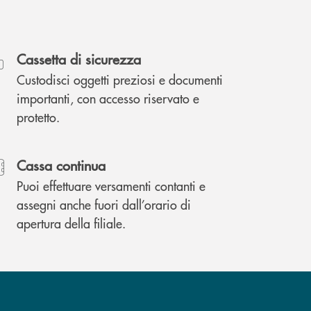
Cassetta di sicurezza
Custodisci oggetti preziosi e documenti
importanti, con accesso riservato e
protetto.
Cassa continua
Puoi effettuare versamenti contanti e
assegni anche fuori dall’orario di
apertura della filiale.