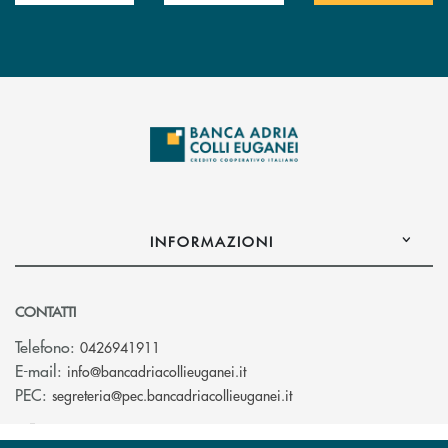
INFORMAZIONI
CONTATTI
Telefono:
0426941911
(si apre l’app di posta elettro
E-mail:
info@bancadriacollieuganei.it
(si apre l’app di posta 
PEC:
segreteria@pec.bancadriacollieuganei.it