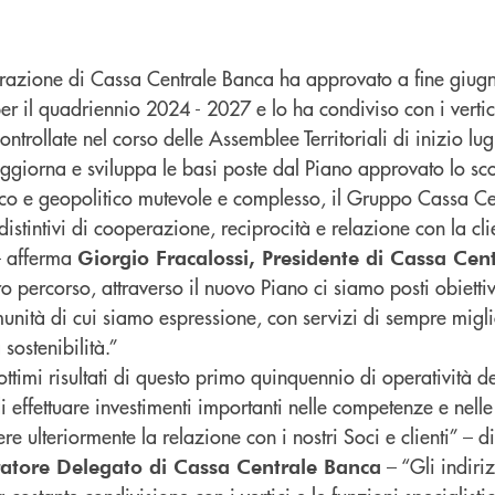
trazione di Cassa Centrale Banca ha approvato a fine giugn
er il quadriennio 2024 - 2027 e lo ha condiviso con i vertic
controllate nel corso delle Assemblee Territoriali di inizio lug
giorna e sviluppa le basi poste dal Piano approvato lo sc
co e geopolitico mutevole e complesso, il Gruppo Cassa C
e distintivi di cooperazione, reciprocità e relazione con la cli
 – afferma
Giorgio Fracalossi, Presidente di Cassa Cen
ro percorso, attraverso il nuovo Piano ci siamo posti obietti
unità di cui siamo espressione, con servizi di sempre migli
 sostenibilità.”
 ottimi risultati di questo primo quinquennio di operatività 
 effettuare investimenti importanti nelle competenze e nell
re ulteriormente la relazione con i nostri Soci e clienti” – 
– “Gli indiri
atore Delegato di Cassa Centrale Banca