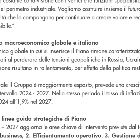
 costante condivisione con i vertici e le funzioni specialist
 del perimetro industriale. Vogliamo costruire insieme il fut
altà che lo compongono per continuare a creare valore e redi
ibile.”
sto macroeconomico globale e italiano
co globale in cui si inserisce il Piano rimane caratterizzat
gati al perdurare delle tensioni geopolitiche in Russia, Ucr
azione risultano in rallentamento, per effetto della politica res
 quale il Gruppo è maggiormente esposto, prevede una cresci
tervallo 2024 - 2027. Nello stesso periodo il tasso di inflaz
2024 all’1,9% nel 2027.
linee guida strategiche di Piano
4 – 2027 aggiorna le aree chiave di intervento previste dal
,
 business, 2. Efficientamento operativo
3. Gestione d