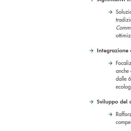
Soluzio
tradizi
Commun
ottimi
Integrazione 
Focali
anche d
dalle 
ecolog
Sviluppo del
Raffor
compet