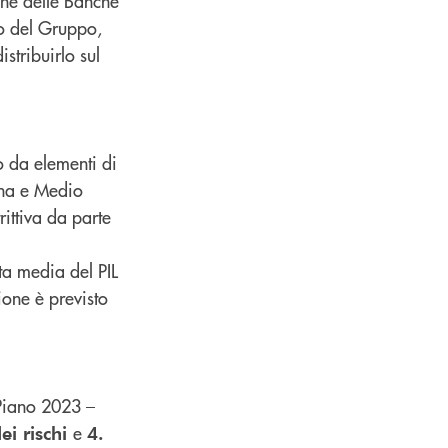
iche delle Banche
uro del Gruppo,
stribuirlo sul
o da elementi di
aina e Medio
trittiva da parte
ta media del PIL
ione è previsto
 Piano 2023 –
e
ei rischi
4.