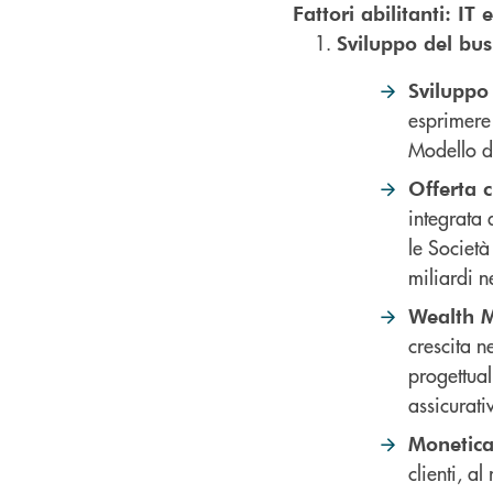
Fattori abilitanti: I
Sviluppo del bus
Sviluppo
esprimere 
Modello d
Offerta c
integrata 
le Società
miliardi n
Wealth 
crescita n
progettual
assicurati
Monetic
clienti, al