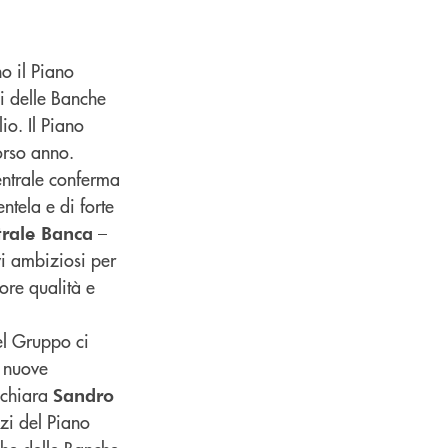
o il Piano
i delle Banche
lio. Il Piano
orso anno.
entrale conferma
entela e di forte
–
trale Banca
vi ambiziosi per
ore qualità e
del Gruppo ci
e nuove
dichiara
Sandro
zzi del Piano