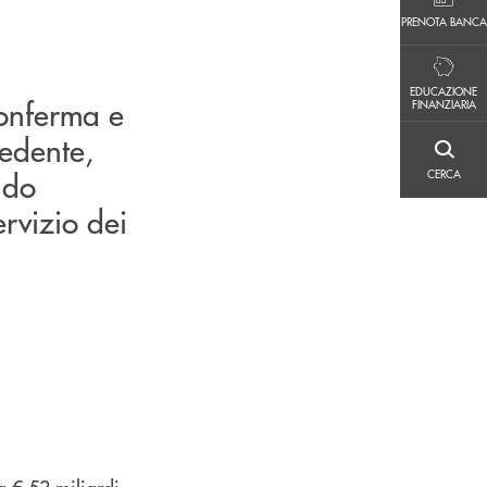
PRENOTA BANCA
PRENOTA BANCA
EDUCAZIONE FINANZIARIA
EDUCAZIONE
conferma e
FINANZIARIA
cedente,
CERCA
ndo
CERCA
rvizio dei