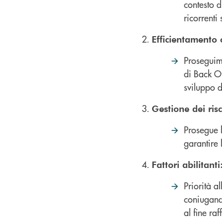
contesto d
ricorrenti
Efficientamento 
Proseguime
di Back Of
sviluppo d
Gestione dei risc
Prosegue l
garantire 
Fattori abilitan
Priorità a
coniugando
al fine ra