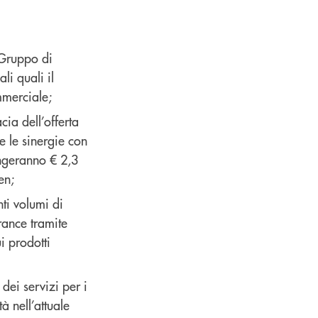
 Gruppo di
li quali il
mmerciale;
cia dell’offerta
e le sinergie con
ungeranno € 2,3
en;
ti volumi di
rance tramite
i prodotti
dei servizi per i
tà nell’attuale