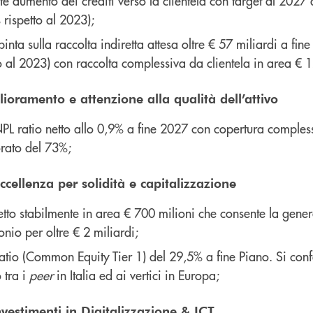
te aumento dei crediti verso la clientela con target al 2027 
 rispetto al 2023);
pinta sulla raccolta indiretta attesa oltre € 57 miliardi a f
to al 2023) con raccolta complessiva da clientela in area € 1
ioramento e attenzione alla qualità dell’attivo
PL ratio netto allo 0,9% a fine 2027 con copertura compless
orato del 73%;
ccellenza per solidità e capitalizzazione
netto stabilmente in area € 700 milioni che consente la gen
nio per oltre € 2 miliardi;
atio (Common Equity Tier 1) del 29,5% a fine Piano. Si conf
 tra i
peer
in Italia ed ai vertici in Europa;
investimenti in Digitalizzazione & ICT