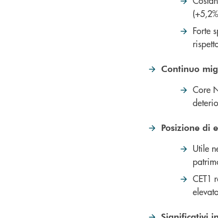
Costan
(+5,2%
Forte s
rispet
Continuo migl
Core N
deteri
Posizione di e
Utile 
patrimo
CET1 r
elevato
Significativi 