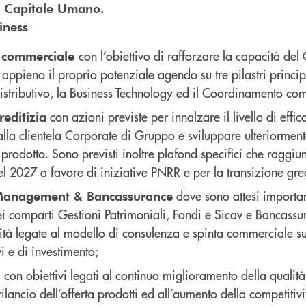
T e Capitale Umano
.
iness
con l’obiettivo di rafforzare la capacità del
 commerciale
appieno il proprio potenziale agendo su tre pilastri principa
istributivo, la Business Technology ed il Coordinamento co
con azioni previste per innalzare il livello di effica
reditizia
alla clientela Corporate di Gruppo e sviluppare ulteriorment
 prodotto. Sono previsti inoltre plafond specifici che raggi
el 2027 a favore di iniziative PNRR e per la transizione gre
dove sono attesi importan
Management & Bancassurance
ei comparti Gestioni Patrimoniali, Fondi e Sicav e Bancassu
ità legate al modello di consulenza e spinta commerciale su
vi e di investimento;
con obiettivi legati al continuo miglioramento della qualità 
a
 rilancio dell’offerta prodotti ed all’aumento della competitivi