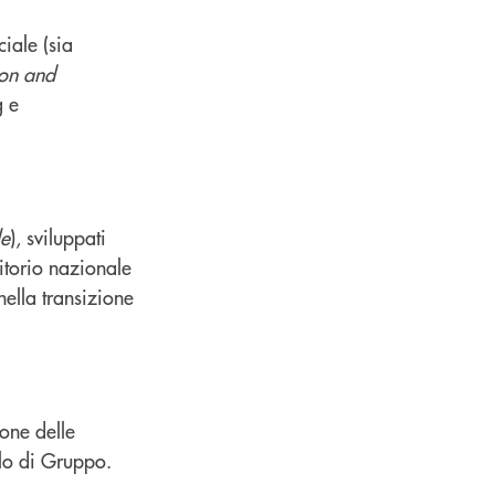
ciale (sia
ion and
g e
le
), sviluppati
ritorio nazionale
nella transizione
one delle
llo di Gruppo.