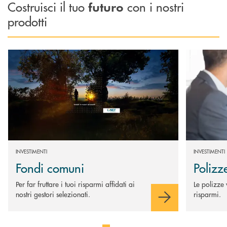
Costruisci il tuo
con i nostri
futuro
prodotti
Scopri di più Fondi comuni
Scopri di più 
INVESTIMENTI
INVESTIMENTI
Fondi comuni
Polizz
Per far fruttare i tuoi risparmi affidati ai
Le polizze v
nostri gestori selezionati.
risparmi.