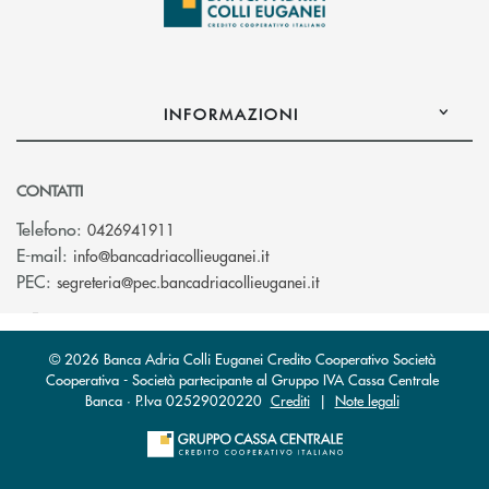
INFORMAZIONI
CONTATTI
Telefono:
0426941911
(si apre l’app di posta elettro
E-mail:
info@bancadriacollieuganei.it
(si apre l’app di posta 
PEC:
segreteria@pec.bancadriacollieuganei.it
© 2026 Banca Adria Colli Euganei Credito Cooperativo Società
Cooperativa - Società partecipante al Gruppo IVA Cassa Centrale
Banca · P.Iva 02529020220
Crediti
|
Note legali