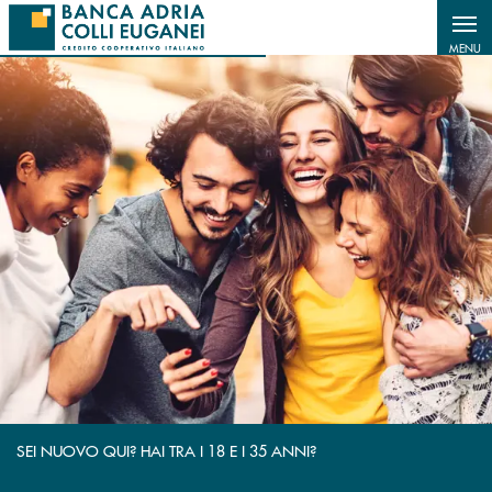
Salta al contenuto principale
MENU
RIVISTA
SEI NUOVO QUI? HAI TRA I 18 E I 35 ANNI?
A BUON RENDERE
SALVADANAIO INBANK