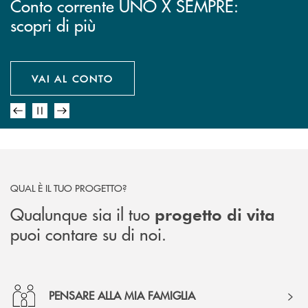
Leggi il secondo numero del
Conto corrente UNO X SEMPRE:
Il nuovo portale dell'Educazione
Mettere da parte piccole somme
nostro "
scopri di più
Finanziaria
per i tuoi progetti è semplice
"!
Delta SMA News
VAI AL CONTO
VAI AL SITO
INIZIA ORA
SCOPRI DI PIÙ
QUAL È IL TUO PROGETTO?
Qualunque sia il tuo
progetto di vita
puoi contare su di noi.
PENSARE ALLA MIA FAMIGLIA