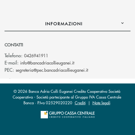
INFORMAZIONI
CONTATTI
Telefono:
0426941911
(si apre l’app di posta elettro
E-mail:
info@bancadriacollieuganei.it
(si apre l’app di posta 
PEC:
segreteria@pec.bancadriacollieuganei.it
© 2026 Banca Adria Colli Euganei Credito Cooperativo Società
Cooperativa - Società partecipante al Gruppo IVA Cassa Centrale
Banca · P.Iva 02529020220
Crediti
|
Note legali