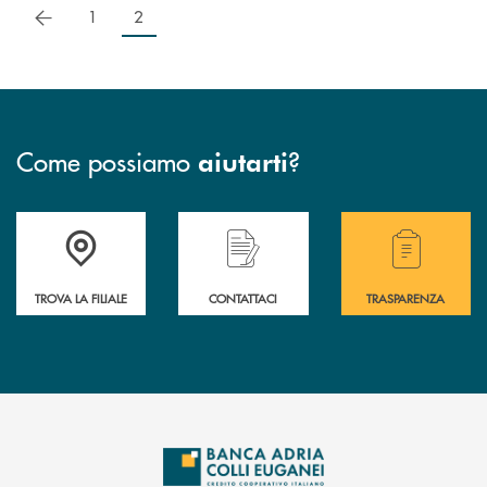
precedente
1
2
Come possiamo
?
aiutarti
Accedi all' elenco completo delle filiali .
Hai bisogno di assistenza immediata? Contatta
Hai bisogno di alcuni
TROVA LA FILIALE
CONTATTACI
TRASPARENZA